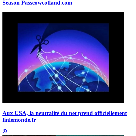
Season Pass
cowcotland.com
Aux USA, la neutralité du net prend officiellement
fin
lemonde.fr