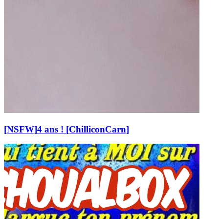
[NSFW]
4 ans ! [ChilliconCarn]