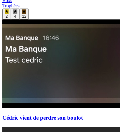
Boxs
Trophées
2
4
12
Cédric vient de perdre son boulot