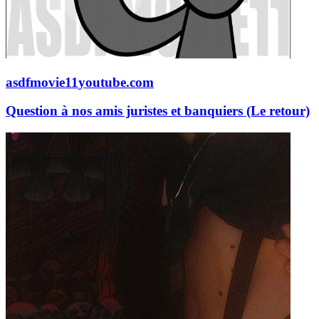
asdfmovie11
youtube.com
Question à nos amis juristes et banquiers (Le retour)