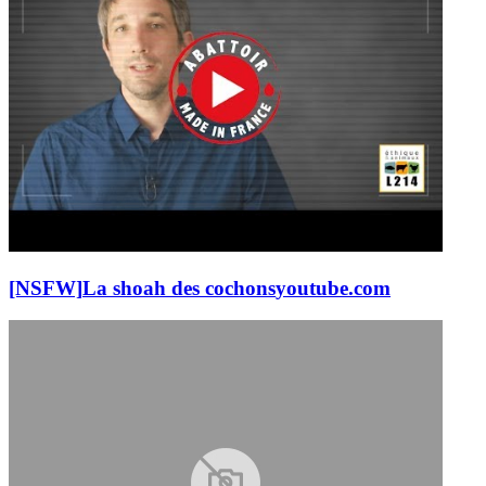
[NSFW]
La shoah des cochons
youtube.com