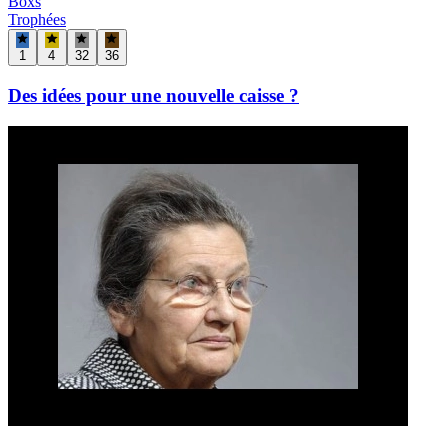
Boxs
Trophées
1
4
32
36
Des idées pour une nouvelle caisse ?