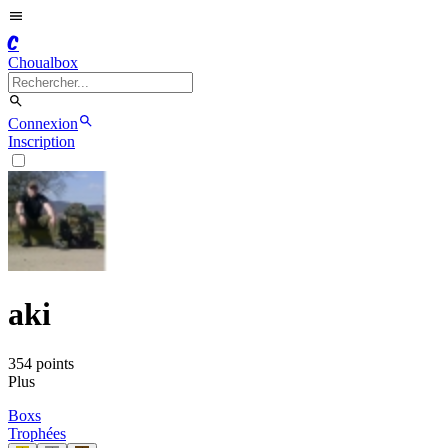
C
Choualbox
Connexion
Inscription
aki
354
point
s
Plus
Boxs
Trophées