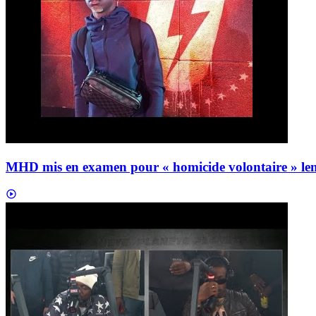
MHD mis en examen pour « homicide volontaire »
le