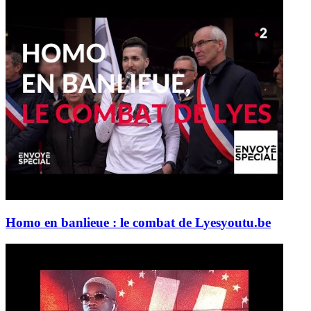
Homo en banlieue : le combat de Lyes
youtu.be