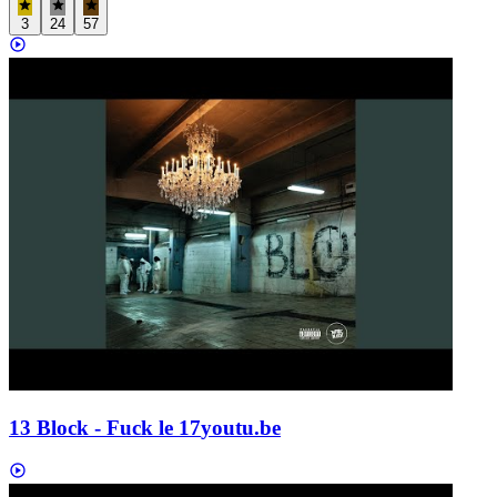
3
24
57
13 Block - Fuck le 17
youtu.be