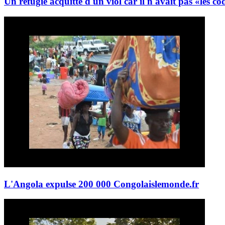
Un réfugié acquitté d'un viol car il n'avait pas «les co
L'Angola expulse 200 000 Congolais
lemonde.fr