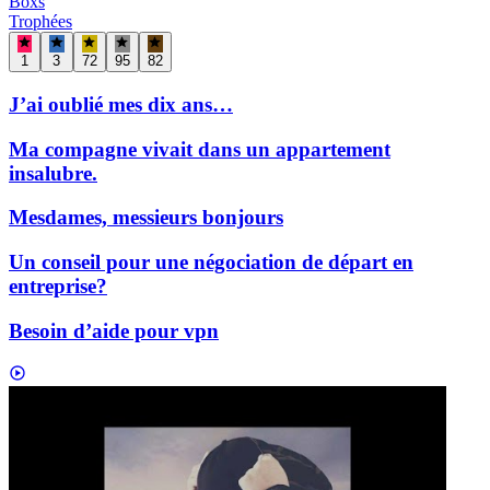
Boxs
Trophées
1
3
72
95
82
J’ai oublié mes dix ans…
Ma compagne vivait dans un appartement
insalubre.
Mesdames, messieurs bonjours
Un conseil pour une négociation de départ en
entreprise?
Besoin d’aide pour vpn