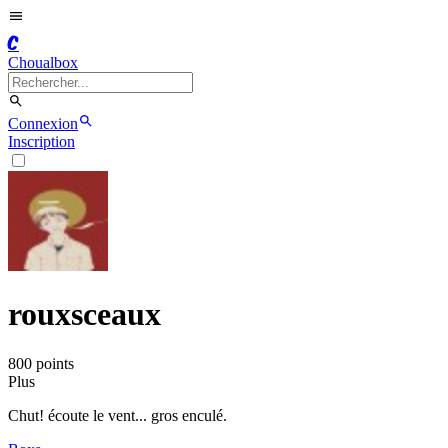
C
Choualbox
Connexion
Inscription
rouxsceaux
800
point
s
Plus
Chut! écoute le vent... gros enculé.