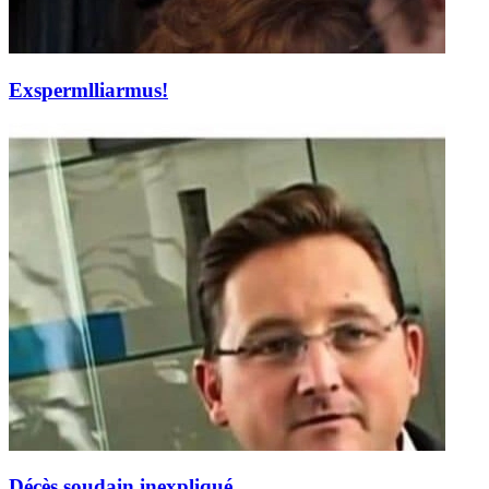
Exspermlliarmus!
Décès soudain inexpliqué.