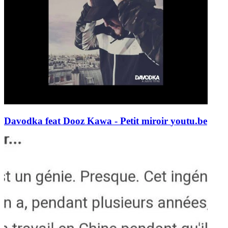
Davodka feat Dooz Kawa - Petit miroir
youtu.be