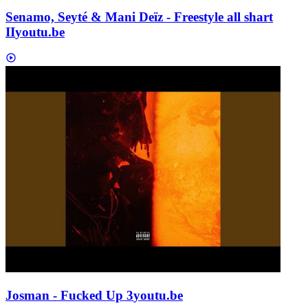
Senamo, Seyté & Mani Deïz - Freestyle all shart
II
youtu.be
Josman - Fucked Up 3
youtu.be