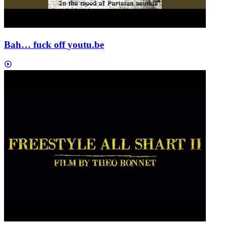
Bah… fuck off
youtu.be