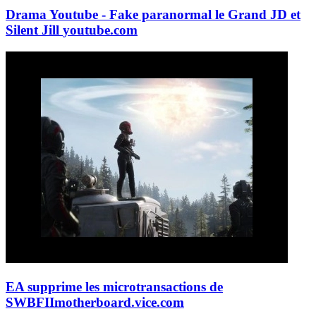
Drama Youtube - Fake paranormal le Grand JD et
Silent Jill
youtube.com
EA supprime les microtransactions de
SWBFII
motherboard.vice.com