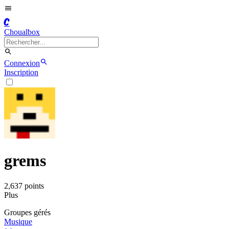
C
Choualbox
Connexion
Inscription
grems
2,637
point
s
Plus
Groupe
s
géré
s
Musique