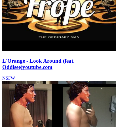
L'Orange - Look Around (feat.
Oddisee)
youtube.com
NSFW