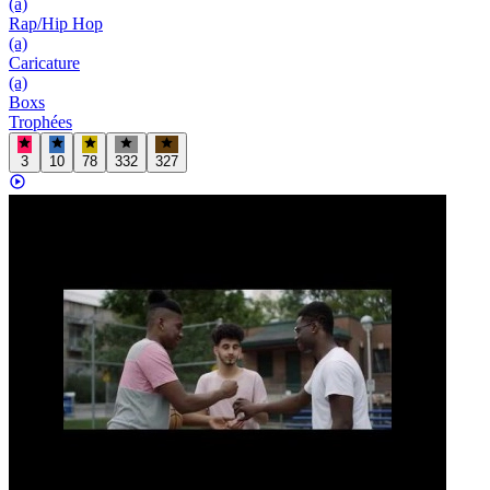
(a)
Rap/Hip Hop
(a)
Caricature
(a)
Boxs
Trophées
3
10
78
332
327