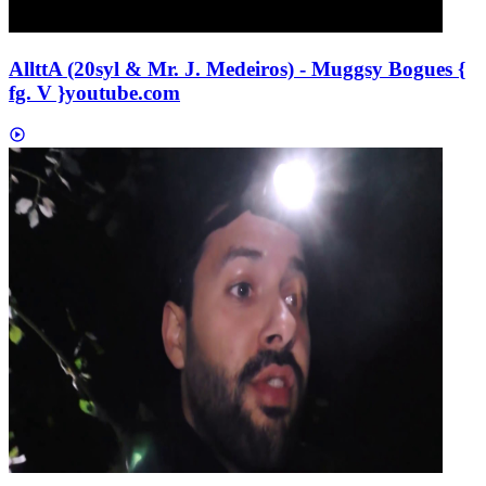
AllttA (20syl & Mr. J. Medeiros) - Muggsy Bogues {
fg. V }
youtube.com