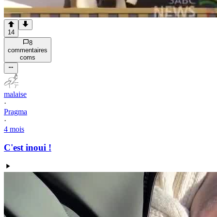
14
8
commentaire
s
com
s
malaise
·
Pragma
·
4 mois
C'est inoui !