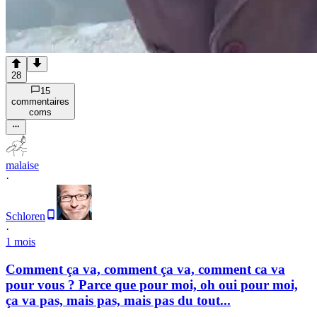
28
15
commentaire
s
com
s
malaise
·
Schloren
·
1 mois
Comment ça va, comment ça va, comment ca va
pour vous ? Parce que pour moi, oh oui pour moi,
ça va pas, mais pas, mais pas du tout...