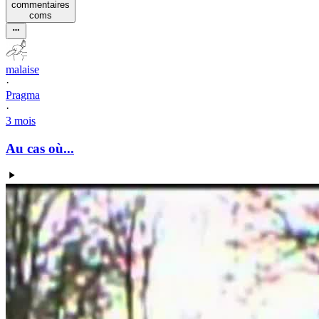
commentaire
s
com
s
malaise
·
Pragma
·
3 mois
Au cas où...