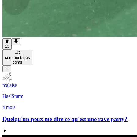
13
7
commentaire
s
com
s
malaise
·
HaelSturm
·
4 mois
Quelqu'un peux me dire ce qu'est une rave party?