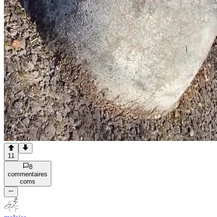
11
8
commentaire
s
com
s