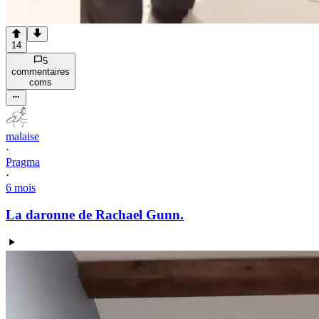
14
5
commentaire
s
com
s
malaise
·
Pragma
·
6 mois
La daronne de Rachael Gunn.