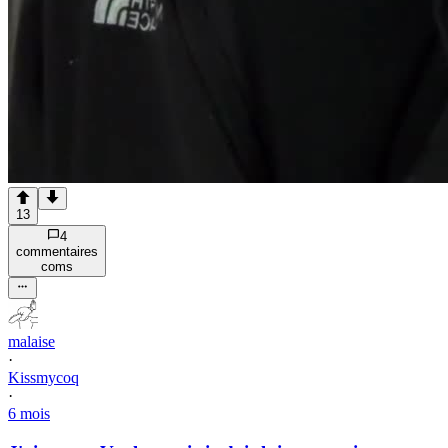
13
4
commentaire
s
com
s
malaise
·
Kissmycoq
·
6 mois