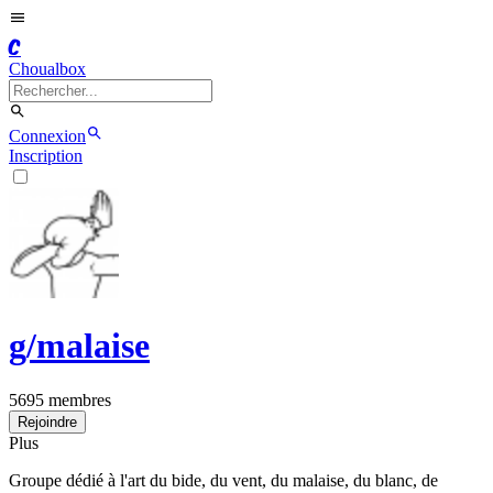
C
Choualbox
Connexion
Inscription
g/
malaise
5695
membres
Rejoindre
Plus
Groupe dédié à l'art du bide, du vent, du malaise, du blanc, de