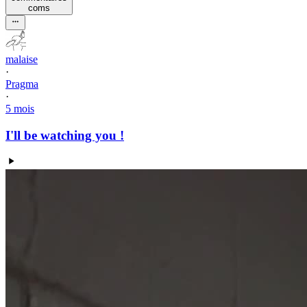
com
s
malaise
·
Pragma
·
5 mois
I'll be watching you !