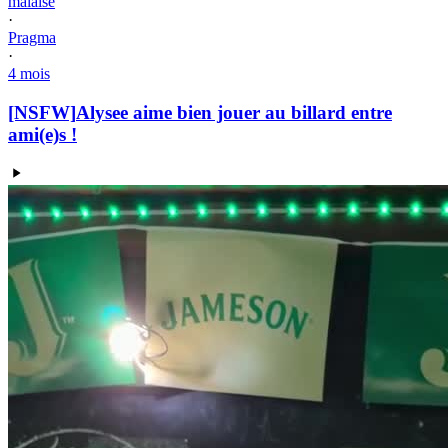
malaise
·
Pragma
·
4 mois
[NSFW]
Alysee aime bien jouer au billard entre
ami(e)s !