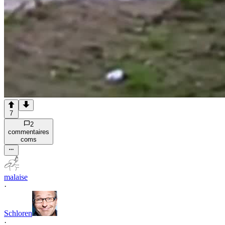
7
2
commentaire
s
com
s
malaise
·
Schloren
·