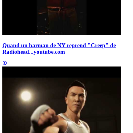
Quand un barman de NY reprend "Creep" de
Radiohead...
youtube.com