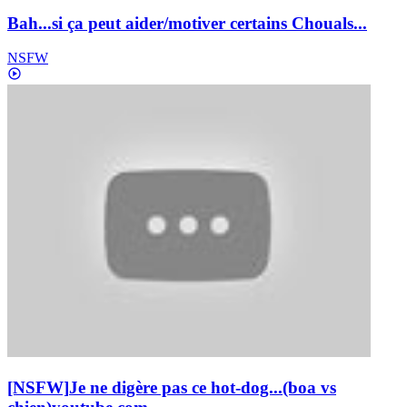
Bah...si ça peut aider/motiver certains Chouals...
NSFW
[NSFW]
Je ne digère pas ce hot-dog...(boa vs