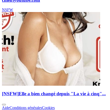
chien)
youtube.com
NSFW
[NSFW]
Elle a bien changé depuis "La vie à cinq"...
Aide
Conditions générales
Cookies