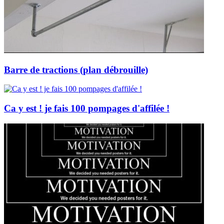
Barre de tractions (plan débrouille)
Ca y est ! je fais 100 pompages d'affilée !