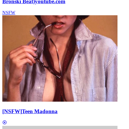
Bronski Beat)
youtube.com
NSFW
[NSFW]
Teen Madonna