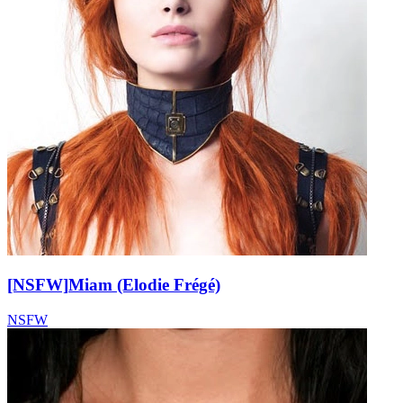
[NSFW]
Miam (Elodie Frégé)
NSFW