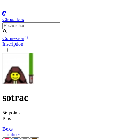
C
Choualbox
Connexion
Inscription
sotrac
56
point
s
Plus
Boxs
Trophées