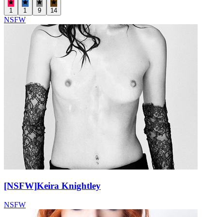
1
1
9
14
NSFW
[NSFW]
Keira Knightley
NSFW