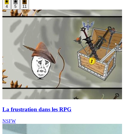
4
5
11
La frustration dans les RPG
NSFW