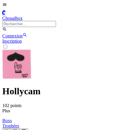
C
Choualbox
Connexion
Inscription
Hollycam
102
point
s
Plus
Boxs
Trophées