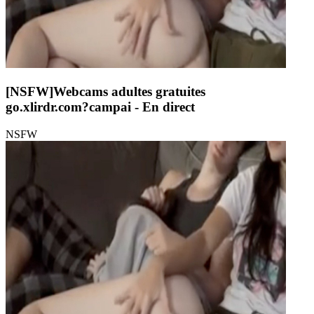
[NSFW]
Webcams adultes gratuites
go.xlirdr.com?campai
- En direct
NSFW