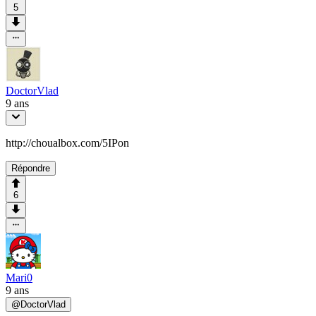
5
DoctorVlad
9 ans
http://choualbox.com/5IPon
Répondre
6
Mari0
9 ans
@
DoctorVlad