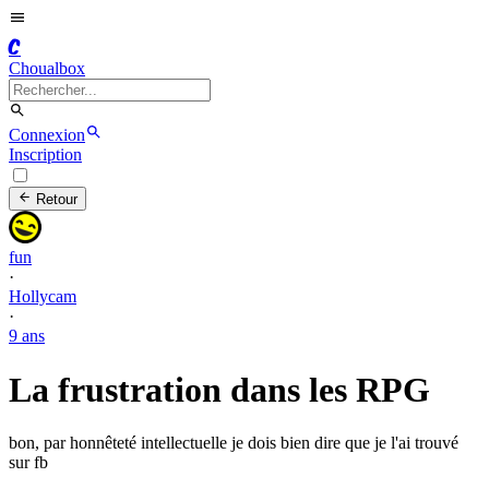
C
Choualbox
Connexion
Inscription
Retour
fun
·
Hollycam
·
9 ans
La frustration dans les RPG
bon, par honnêteté intellectuelle je dois bien dire que je l'ai trouvé
sur fb