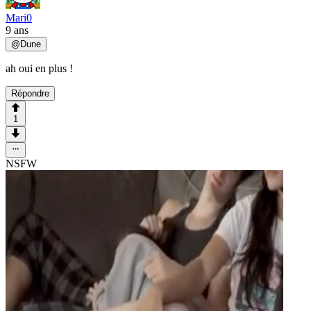
Mari0
9 ans
@
Dune
ah oui en plus !
Répondre
1
NSFW