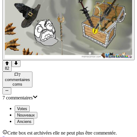
82
7
commentaire
s
com
s
7
commentaire
s
Votes
Nouveaux
Anciens
Cette box est archivées elle ne peut plus être commentée.