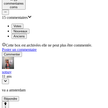
commentaire
s
com
s
15
commentaire
s
Votes
Nouveaux
Anciens
Cette box est archivées elle ne peut plus être commentée.
Poster un commentaire
Commenter
sotsuy
11 ans
va a amsterdam
Répondre
1