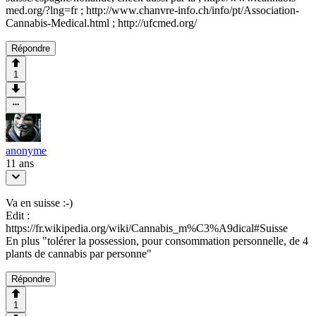
med.org/?lng=fr ; http://www.chanvre-info.ch/info/pt/Association-
Cannabis-Medical.html ; http://ufcmed.org/
Répondre
1
anonyme
11 ans
Va en suisse :-)
Edit :
https://fr.wikipedia.org/wiki/Cannabis_m%C3%A9dical#Suisse
En plus "tolérer la possession, pour consommation personnelle, de 4
plants de cannabis par personne"
Répondre
1