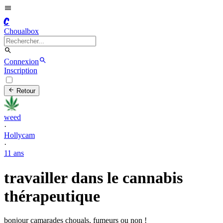
C
Choualbox
Connexion
Inscription
Retour
weed
·
Hollycam
·
11 ans
travailler dans le cannabis
thérapeutique
bonjour camarades chouals, fumeurs ou non !