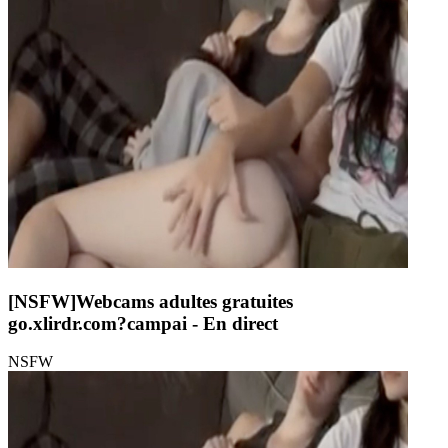
[NSFW]
Webcams adultes gratuites
go.xlirdr.com?campai
- En direct
NSFW