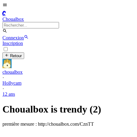
C
Choualbox
Connexion
Inscription
Retour
choualbox
·
Hollycam
·
12 ans
Choualbox is trendy (2)
première mesure : http://choualbox.com/CznTT