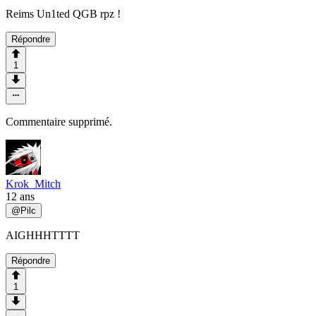
Reims Un1ted QGB rpz !
Répondre
1
Commentaire supprimé.
Krok_Mitch
12 ans
@
Pilc
AIGHHHTTTT
Répondre
1