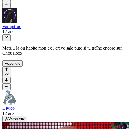
Vampitruc
12 ans
Metz .. la ou habite mon ex , crève sale pute si tu traîne encore sur
Choualbox.
Répondre
22
Divico
12 ans
@
Vampitruc