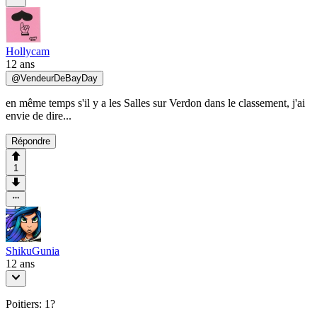
Hollycam
12 ans
@
VendeurDeBayDay
en même temps s'il y a les Salles sur Verdon dans le classement, j'ai
envie de dire...
Répondre
1
ShikuGunia
12 ans
Poitiers: 1?