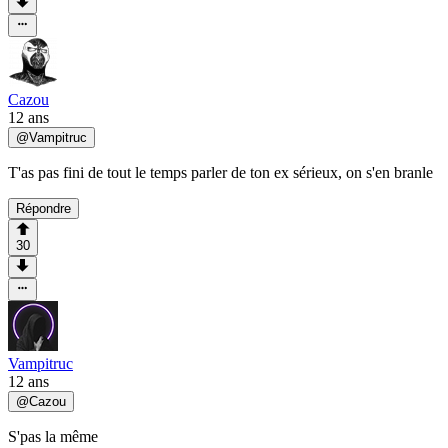
Cazou
12 ans
@
Vampitruc
T'as pas fini de tout le temps parler de ton ex sérieux, on s'en branle
Répondre
30
Vampitruc
12 ans
@
Cazou
S'pas la même