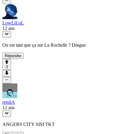
LowLiLoL
12 ans
On est tant que ça sur La Rochelle ? Dingue
Répondre
3
retsilA
12 ans
ANGERS CITY SISI TKT