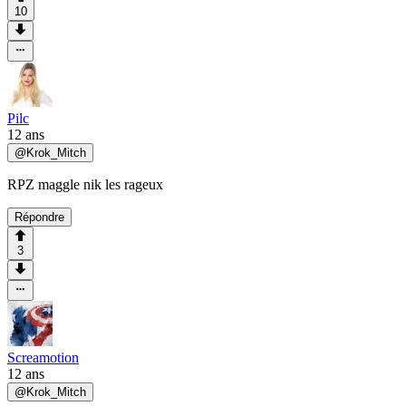
10
Pilc
12 ans
@
Krok_Mitch
RPZ maggle nik les rageux
Répondre
3
Screamotion
12 ans
@
Krok_Mitch