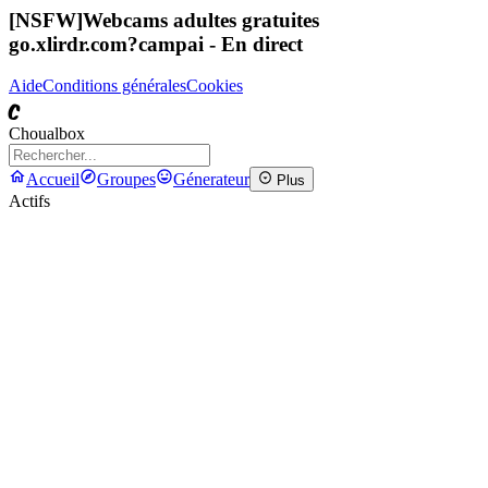
[NSFW]
Webcams adultes gratuites
go.xlirdr.com?campai
- En direct
Aide
Conditions générales
Cookies
C
Choualbox
Accueil
Groupes
Génerateur
Plus
Actifs