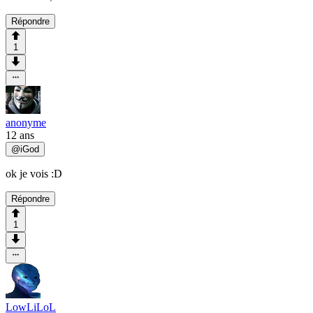
Répondre
1
anonyme
12 ans
@
iGod
ok je vois :D
Répondre
1
LowLiLoL