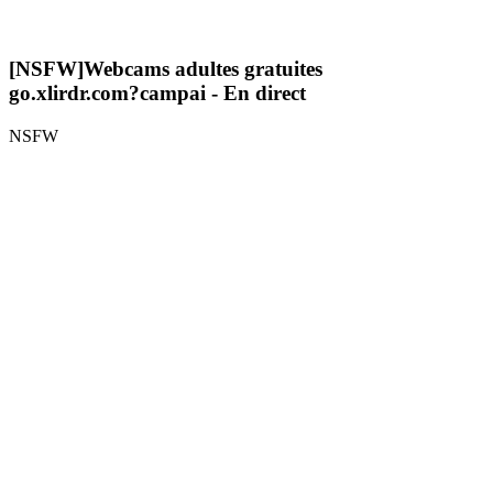
[NSFW]
Webcams adultes gratuites
go.xlirdr.com?campai
- En direct
NSFW