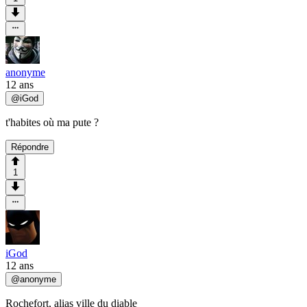
anonyme
12 ans
@
iGod
t'habites où ma pute ?
Répondre
1
iGod
12 ans
@
anonyme
Rochefort, alias ville du diable