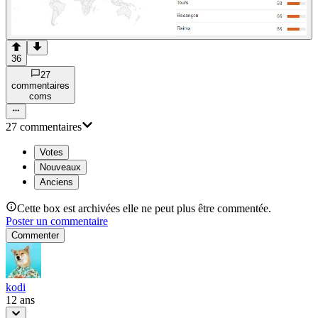
36
27
commentaire
s
com
s
27
commentaire
s
Votes
Nouveaux
Anciens
Cette box est archivées elle ne peut plus être commentée.
Poster un commentaire
Commenter
kodi
12 ans