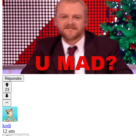
Répondre
23
kodi
12 ans