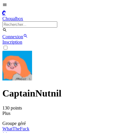
C
Choualbox
Connexion
Inscription
CaptainNutnil
130
point
s
Plus
Groupe
géré
WhatTheFuck