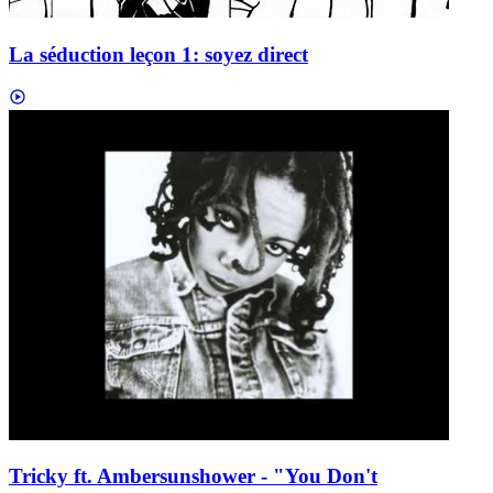
La séduction leçon 1: soyez direct
Tricky ft. Ambersunshower - "You Don't