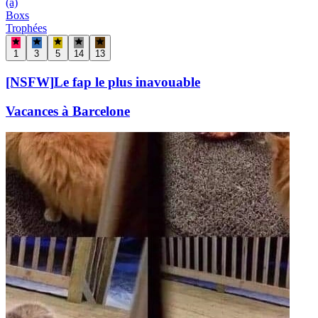
(a)
Boxs
Trophées
1
3
5
14
13
[NSFW]
Le fap le plus inavouable
Vacances à Barcelone