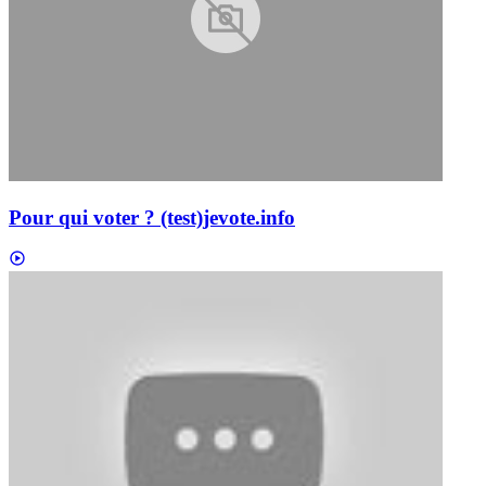
Pour qui voter ? (test)
jevote.info