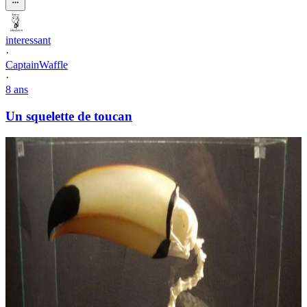
interessant
·
CaptainWaffle
·
8 ans
Un squelette de toucan