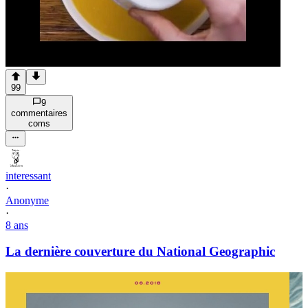
99
9
commentaire
s
com
s
interessant
·
Anonyme
·
8 ans
La dernière couverture du National Geographic