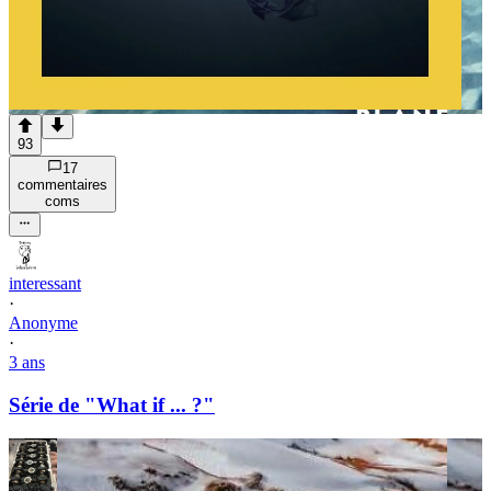
93
17
commentaire
s
com
s
interessant
·
Anonyme
·
3 ans
Série de "What if ... ?"