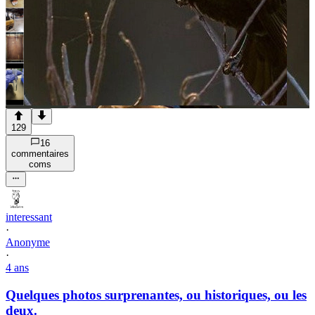
129
16
commentaire
s
com
s
interessant
·
Anonyme
·
4 ans
Quelques photos surprenantes, ou historiques, ou les
deux.