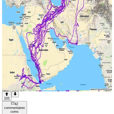
103
42
commentaire
s
com
s