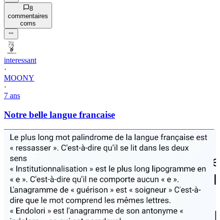
8
commentaire
s
com
s
interessant
·
MOONY
·
7 ans
Notre belle langue francaise