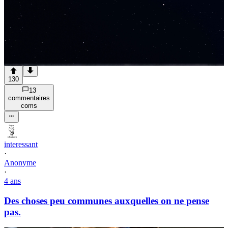
130
13
commentaire
s
com
s
interessant
·
Anonyme
·
4 ans
Des choses peu communes auxquelles on ne pense
pas.