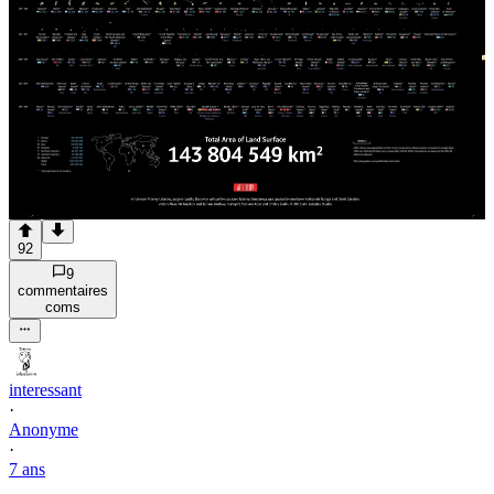
92
9
commentaire
s
com
s
interessant
·
Anonyme
·
7 ans