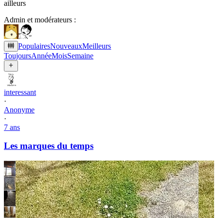
ailleurs
Admin et modérateurs :
Populaires
Nouveaux
Meilleurs
Toujours
Année
Mois
Semaine
interessant
·
Anonyme
·
7 ans
Les marques du temps