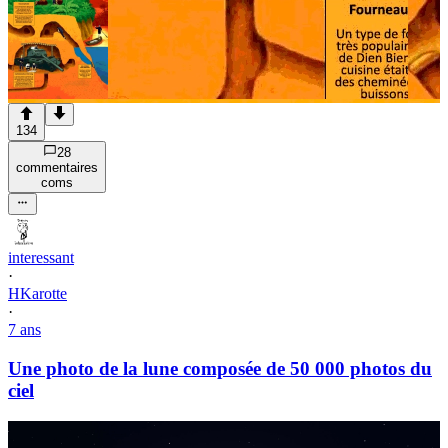
134
28
commentaire
s
com
s
interessant
·
HKarotte
·
7 ans
Une photo de la lune composée de 50 000 photos du
ciel