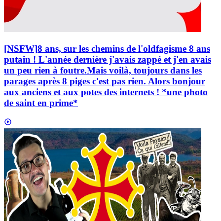
[NSFW]
8 ans, sur les chemins de l'oldfagisme 8 ans
putain ! L'année dernière j'avais zappé et j'en avais
un peu rien à foutre.Mais voilà, toujours dans les
parages après 8 piges c'est pas rien. Alors bonjour
aux anciens et aux potes des internets ! *une photo
de saint en prime*