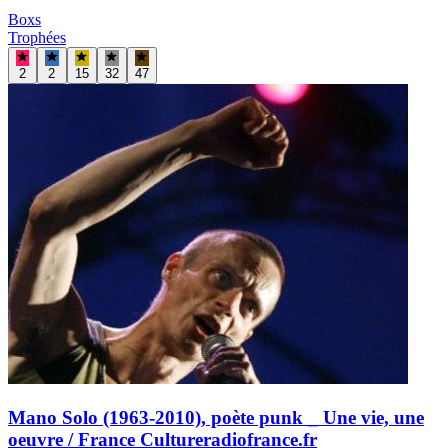
Boxs
Trophées
2
2
15
32
47
Mano Solo (1963-2010), poète punk _ Une vie, une
oeuvre / France Culture
radiofrance.fr