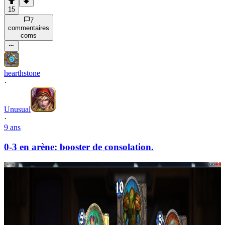
15
7
commentaire
s
com
s
hearthstone
·
Unusual
·
9 ans
0-3 en arène: booster de consolation.