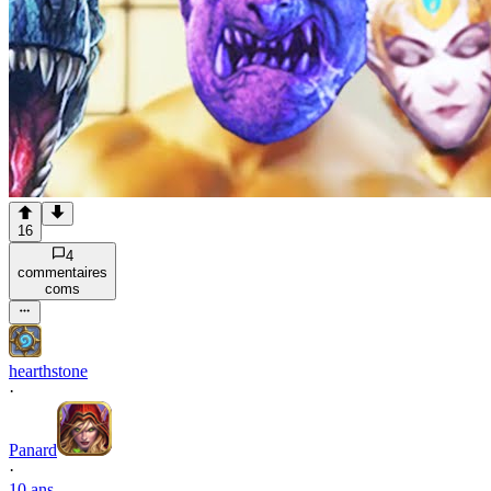
16
4
commentaire
s
com
s
hearthstone
·
Panard
·
10 ans