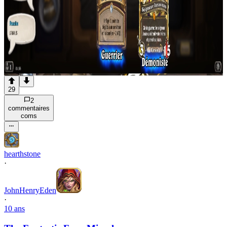
29
2
commentaire
s
com
s
hearthstone
·
JohnHenryEden
·
10 ans