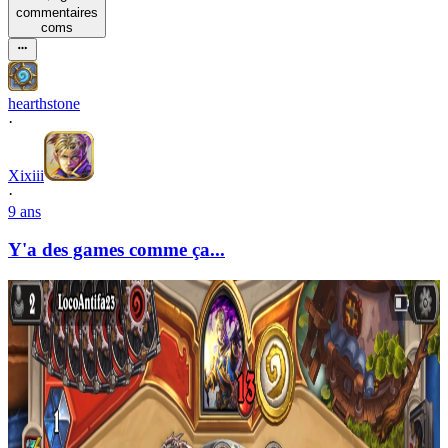
commentaire
s
com
s
hearthstone
·
Xixiii
·
9 ans
Y'a des games comme ça...