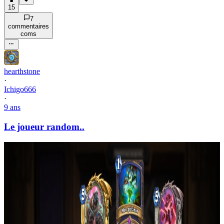
15
7
commentaire
s
com
s
hearthstone
·
Ichigo666
·
9 ans
Le joueur random..