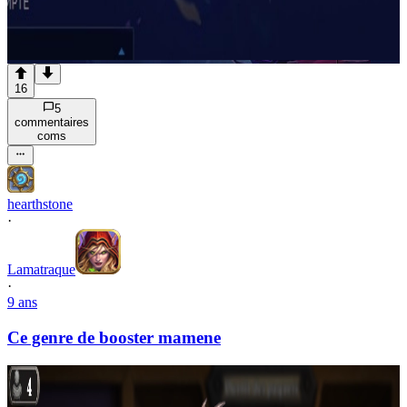
16
5
commentaire
s
com
s
hearthstone
·
Lamatraque
·
9 ans
Ce genre de booster mamene