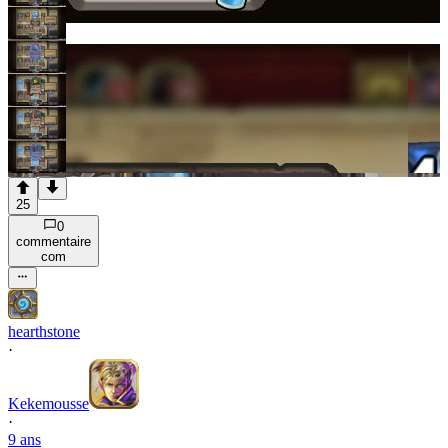
25
0
commentaire
com
hearthstone
·
Kekemousse
·
9 ans