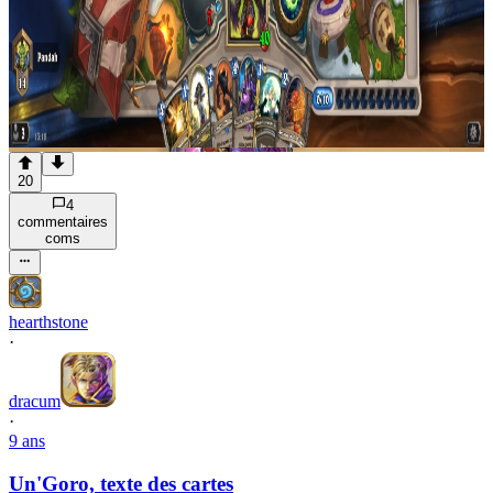
20
4
commentaire
s
com
s
hearthstone
·
dracum
·
9 ans
Un'Goro, texte des cartes