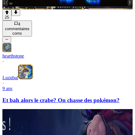
25
4
commentaire
s
com
s
hearthstone
·
Luzubal
·
9 ans
Et bah alors le crabe? On chasse des pokémon?