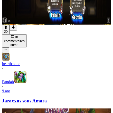
20
10
commentaire
s
com
s
hearthstone
·
Pandah
·
9 ans
Jaraxxus sous Amara