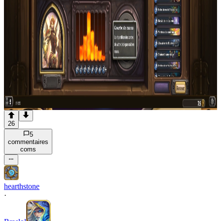
26
5
commentaire
s
com
s
hearthstone
·