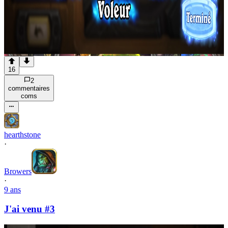
16
2
commentaire
s
com
s
hearthstone
·
Browers
·
9 ans
J'ai venu #3