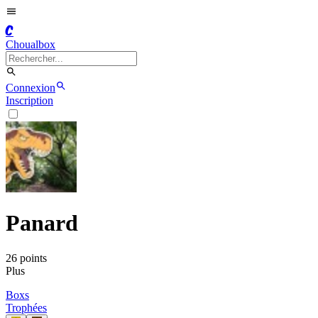
C
Choualbox
Connexion
Inscription
Panard
26
point
s
Plus
Boxs
Trophées