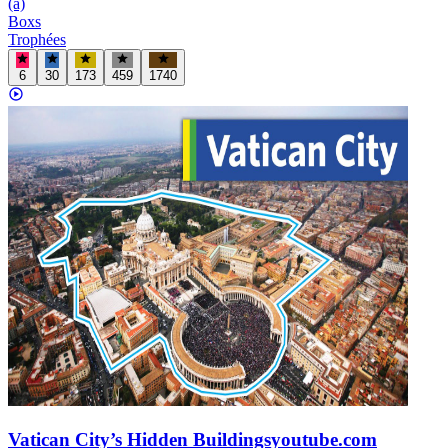
(a)
Boxs
Trophées
6
30
173
459
1740
Vatican City’s Hidden Buildings
youtube.com