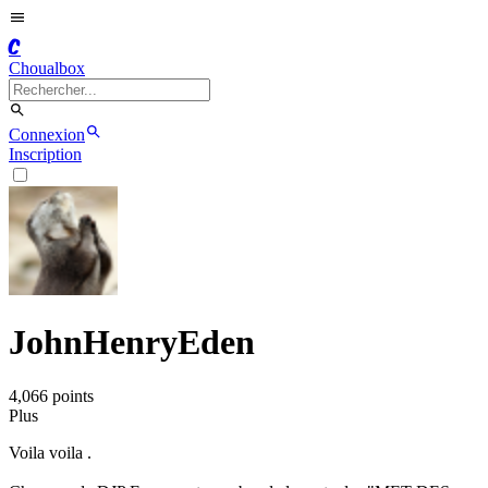
C
Choualbox
Connexion
Inscription
JohnHenryEden
4,066
point
s
Plus
Voila voila .