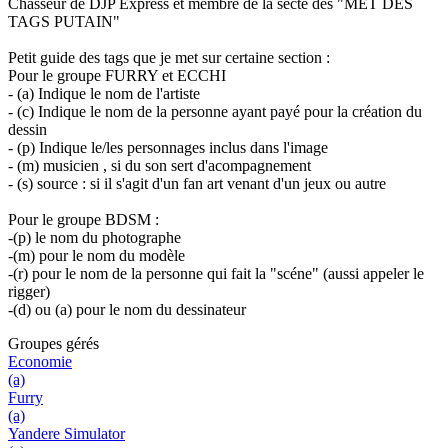
Chasseur de DJP Express et membre de la secte des "MET DES
TAGS PUTAIN"
Petit guide des tags que je met sur certaine section :
Pour le groupe FURRY et ECCHI
- (a) Indique le nom de l'artiste
- (c) Indique le nom de la personne ayant payé pour la création du
dessin
- (p) Indique le/les personnages inclus dans l'image
- (m) musicien , si du son sert d'acompagnement
- (s) source : si il s'agit d'un fan art venant d'un jeux ou autre
Pour le groupe BDSM :
-(p) le nom du photographe
-(m) pour le nom du modèle
-(r) pour le nom de la personne qui fait la "scéne" (aussi appeler le
rigger)
-(d) ou (a) pour le nom du dessinateur
Groupe
s
géré
s
Economie
(a)
Furry
(a)
Yandere Simulator