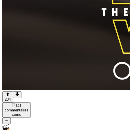
204
141
commentaire
s
com
s