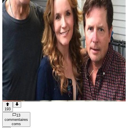
193
13
commentaire
s
com
s