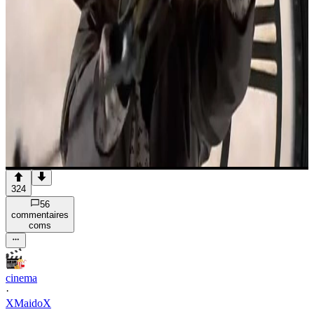
324
56
commentaire
s
com
s
cinema
·
XMaidoX