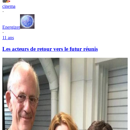
cinema
·
Energizer
·
11 ans
Les acteurs de retour vers le futur réunis