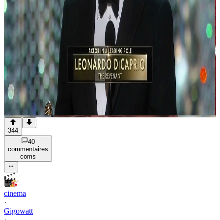
344
40
commentaire
s
com
s
cinema
·
Gigowatt
·