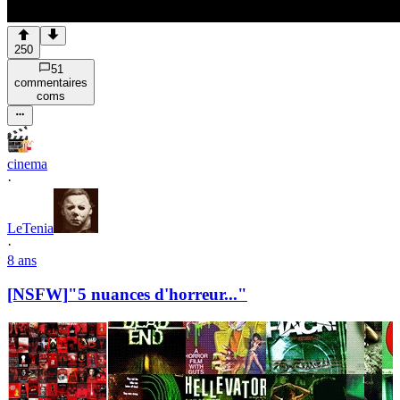
250
51
commentaire
s
com
s
cinema
·
LeTenia
·
8 ans
[NSFW]
"5 nuances d'horreur..."