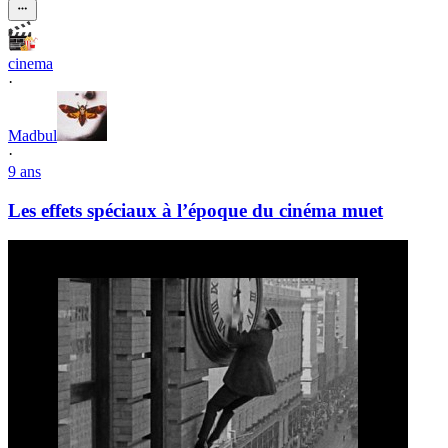
cinema
·
Madbul
·
9 ans
Les effets spéciaux à l’époque du cinéma muet