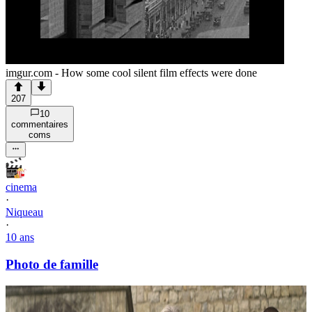
imgur.com - How some cool silent film effects were done
207
10
commentaire
s
com
s
cinema
·
Niqueau
·
10 ans
Photo de famille