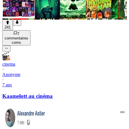
241
7
commentaire
s
com
s
cinema
·
Anonyme
·
7 ans
Kaamelott au cinéma