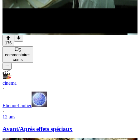
176
5
commentaire
s
com
s
cinema
·
EtienneLantier
·
12 ans
Avant/Après effets spéciaux