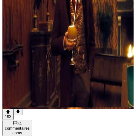
193
24
commentaire
s
com
s