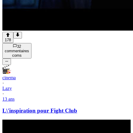
178
32
commentaire
s
com
s
cinema
·
Lazy
·
13 ans
L\'inspiration pour Fight Club