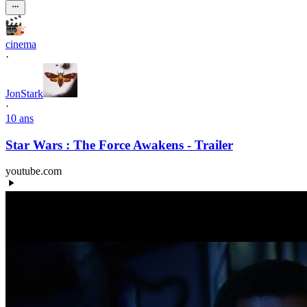
cinema
·
JonStark
·
10 ans
Star Wars : The Force Awakens - Trailer
youtube.com