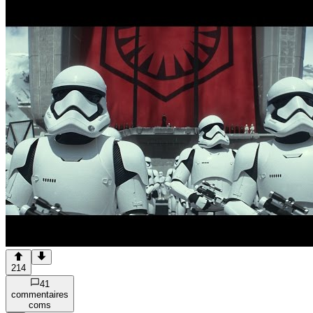
214
41
commentaire
s
com
s