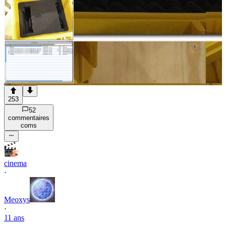
253
52
commentaire
s
com
s
cinema
·
Meoxys
·
11 ans