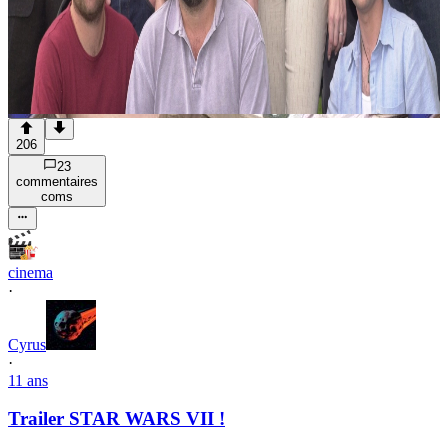
206
23
commentaire
s
com
s
cinema
·
Cyrus
·
11 ans
Trailer STAR WARS VII !