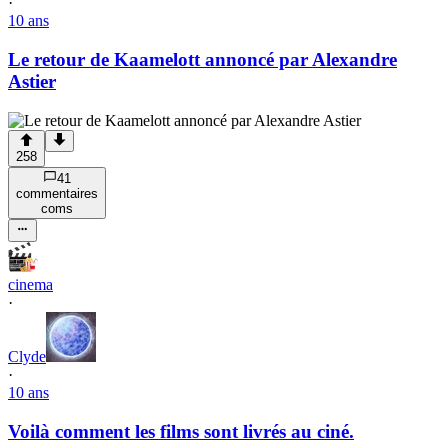
·
10 ans
Le retour de Kaamelott annoncé par Alexandre
Astier
258
41
commentaire
s
com
s
cinema
·
Clyde
·
10 ans
Voilà comment les films sont livrés au ciné.