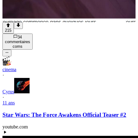
215
34
commentaire
s
com
s
cinema
·
Cyrus
·
11 ans
Star Wars: The Force Awakens Official Teaser #2
youtube.com