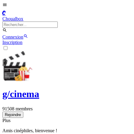
C
Choualbox
Connexion
Inscription
g/
cinema
91508
membres
Rejoindre
Plus
Amis cinéphiles, bienvenue !