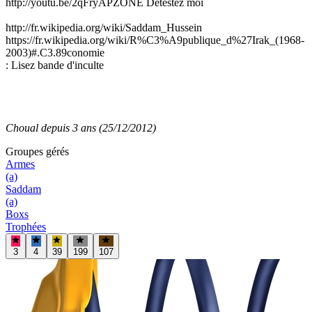
http://youtu.be/2qFryAPZONE Détestez moi
http://fr.wikipedia.org/wiki/Saddam_Hussein
https://fr.wikipedia.org/wiki/R%C3%A9publique_d%27Irak_(1968-
2003)#.C3.89conomie
: Lisez bande d'inculte
Choual depuis 3 ans (25/12/2012)
Groupe
s
géré
s
Armes
(a)
Saddam
(a)
Boxs
Trophées
3
4
39
199
107