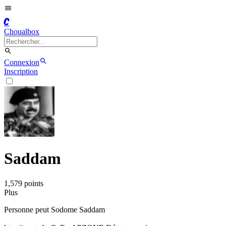
C
Choualbox
Connexion
Inscription
Saddam
1,579
point
s
Plus
Personne peut Sodome Saddam