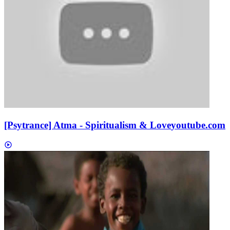
[Psytrance] Atma - Spiritualism & Love
youtube.com