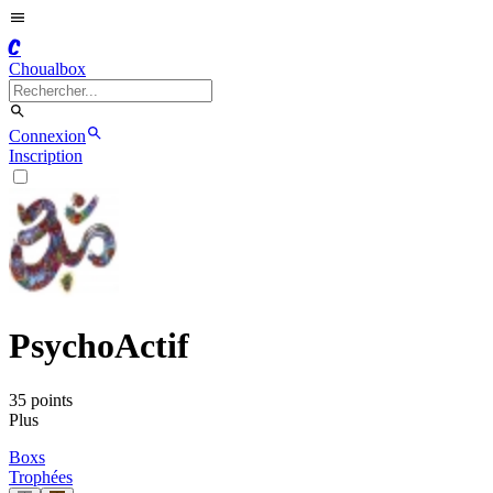
C
Choualbox
Connexion
Inscription
PsychoActif
35
point
s
Plus
Boxs
Trophées