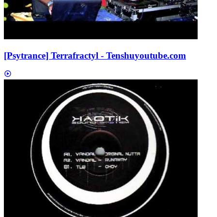
[Psytrance] Terrafractyl - Tenshu
youtube.com