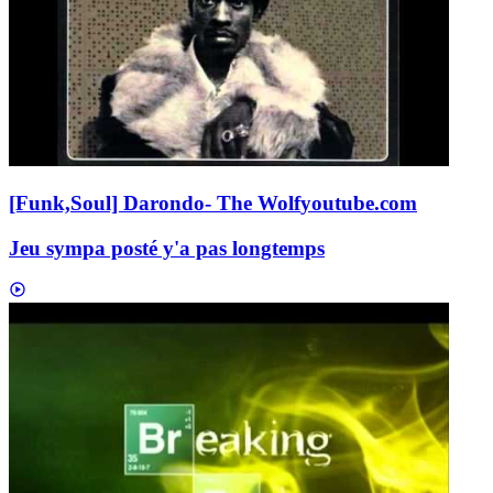
[Funk,Soul] Darondo- The Wolf
youtube.com
Jeu sympa posté y'a pas longtemps