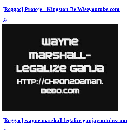
[Reggae] Protoje - Kingston Be Wise
youtube.com
[Reggae] wayne marshall-legalize ganja
youtube.com