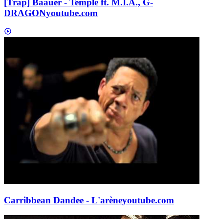
[Trap] Baauer - Temple ft. M.I.A., G-
DRAGON
youtube.com
Carribbean Dandee - L'arène
youtube.com