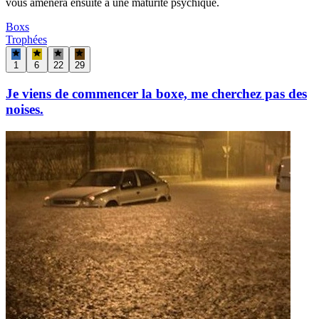
vous amènera ensuite à une maturité psychique.
Boxs
Trophées
1
6
22
29
Je viens de commencer la boxe, me cherchez pas des
noises.