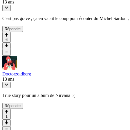
13 ans
C'est pas grave , ça en valait le coup pour écouter du Michel Sardou , 
Répondre
6
Doctorzoidberg
13 ans
True story pour un album de Nirvana :'(
Répondre
1