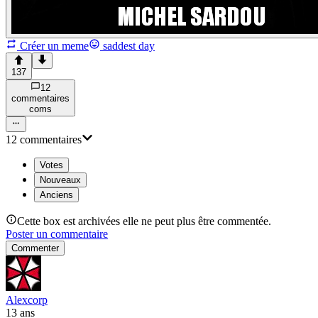
Créer un meme
saddest day
137
12
commentaire
s
com
s
12
commentaire
s
Votes
Nouveaux
Anciens
Cette box est archivées elle ne peut plus être commentée.
Poster un commentaire
Commenter
Alexcorp
13 ans