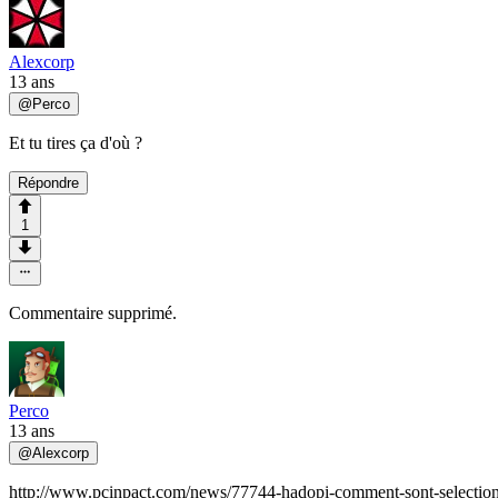
Alexcorp
13 ans
@
Perco
Et tu tires ça d'où ?
Répondre
1
Commentaire supprimé.
Perco
13 ans
@
Alexcorp
http://www.pcinpact.com/news/77744-hadopi-comment-sont-selectionn