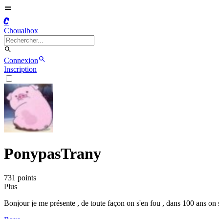
C
Choualbox
Connexion
Inscription
PonypasTrany
731
point
s
Plus
Bonjour je me présente , de toute façon on s'en fou , dans 100 ans on 