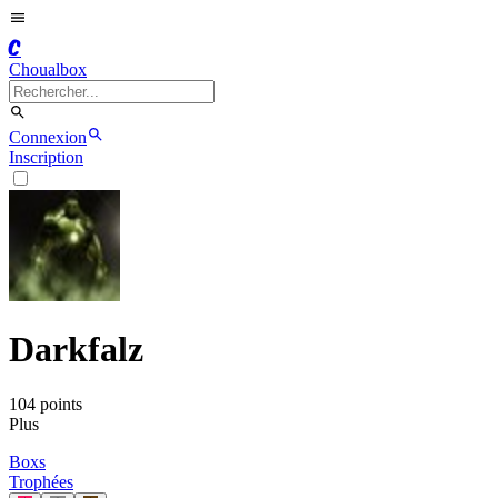
C
Choualbox
Connexion
Inscription
Darkfalz
104
point
s
Plus
Boxs
Trophées