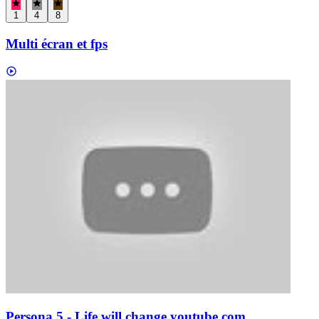
1
4
8
Multi écran et fps
Persona 5 - Life will change.
youtube.com