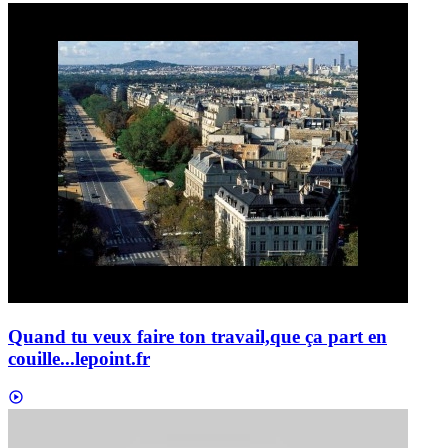
Quand tu veux faire ton travail,que ça part en
couille...
lepoint.fr