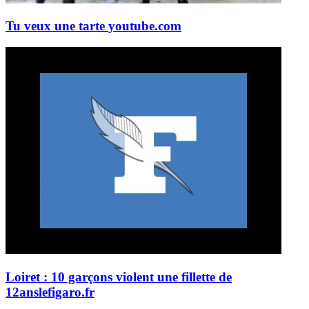
Tu veux une tarte
youtube.com
Loiret : 10 garçons violent une fillette de
12ans
lefigaro.fr