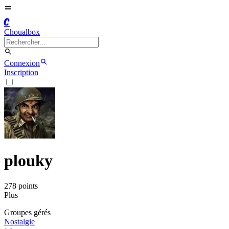
C
Choualbox
Connexion
Inscription
plouky
278
point
s
Plus
Groupe
s
géré
s
Nostalgie