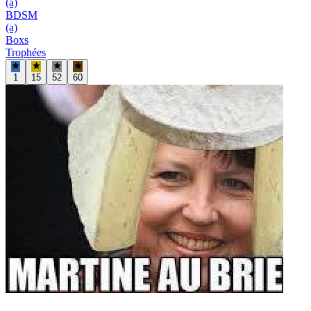
(a)
BDSM
(a)
Boxs
Trophées
1
15
52
60