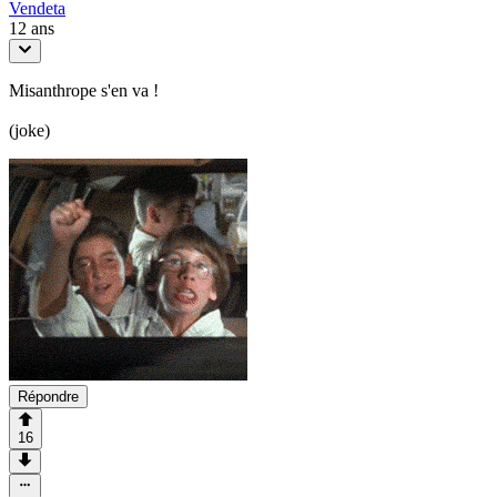
Vendeta
12 ans
Misanthrope s'en va !
(joke)
Répondre
16