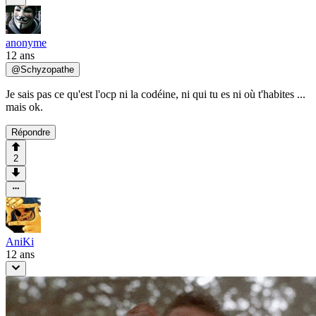
anonyme
12 ans
@
Schyzopathe
Je sais pas ce qu'est l'ocp ni la codéine, ni qui tu es ni où t'habites ...
mais ok.
Répondre
2
AniKi
12 ans