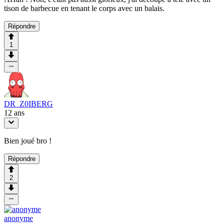
tison de barbecue en tenant le corps avec un balais.
Répondre
1
DR_Z0IBERG
12 ans
Bien joué bro !
Répondre
2
anonyme