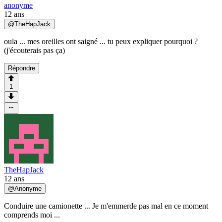
anonyme
12 ans
@
TheHapJack
oula ... mes oreilles ont saigné ... tu peux expliquer pourquoi ?
(j'écouterais pas ça)
Répondre
1
TheHapJack
12 ans
@
Anonyme
Conduire une camionette ... Je m'emmerde pas mal en ce moment
comprends moi ...