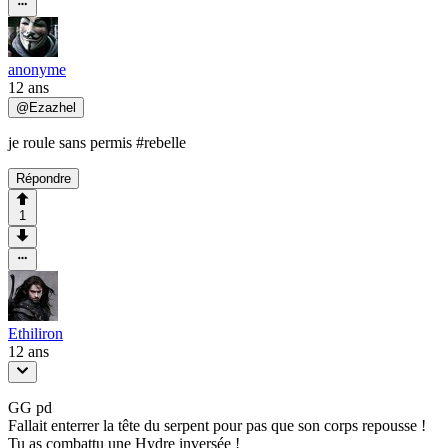
anonyme
12 ans
@
Ezazhel
je roule sans permis #rebelle
Répondre
1
Ethiliron
12 ans
GG pd
Fallait enterrer la tête du serpent pour pas que son corps repousse !
Tu as combattu une Hydre inversée !