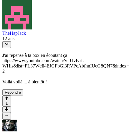
TheHapJack
12 ans
J'ai repensé à ta box en écoutant ça :
https://www.youtube.com/watch?v=UvIvrI-
WHis&list=PL37WcIl4EJGFpGl3RVPcAbfhnIUeG8QN7&index=
2
Voilà voilà ... à bientôt !
Répondre
1