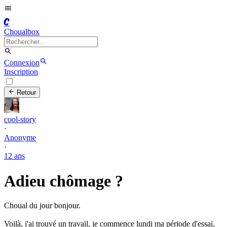
C
Choualbox
Connexion
Inscription
Retour
cool-story
·
Anonyme
·
12 ans
Adieu chômage ?
Choual du jour bonjour.
Voilà, j'ai trouvé un travail, je commence lundi ma période d'essai,