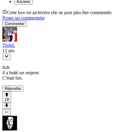
Anciens
Cette box est archivées elle ne peut plus être commentée.
Poster un commentaire
Commenter
Th4uL
12 ans
tl;dr
il a butté un serpent.
C'était fun.
Répondre
19