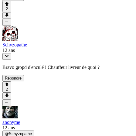
2
Schyzopathe
12 ans
Bravo gropd d'enculé ! Chauffeur livreur de quoi ?
Répondre
2
anonyme
12 ans
@
Schyzopathe