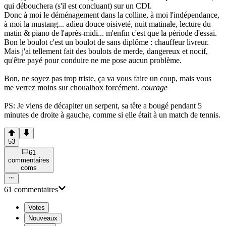
qui débouchera (s'il est concluant) sur un CDI.
Donc à moi le déménagement dans la colline, à moi l'indépendance,
à moi la mustang... adieu douce oisiveté, nuit matinale, lecture du
matin & piano de l'après-midi... m'enfin c'est que la période d'essai.
Bon le boulot c'est un boulot de sans diplôme : chauffeur livreur.
Mais j'ai tellement fait des boulots de merde, dangereux et nocif,
qu'être payé pour conduire ne me pose aucun problème.
Bon, ne soyez pas trop triste, ça va vous faire un coup, mais vous
me verrez moins sur choualbox forcément.
courage
PS: Je viens de décapiter un serpent, sa tête a bougé pendant 5
minutes de droite à gauche, comme si elle était à un match de tennis.
53
61
commentaire
s
com
s
61
commentaire
s
Votes
Nouveaux