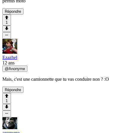
permis moto
Répondre
1
Ezazhel
12 ans
@
Anonyme
Mais, c'est une camionnette que tu vas conduire non ? :O
Répondre
1
anonyme