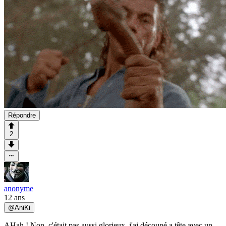
Répondre
2
anonyme
12 ans
@
AniKi
AHah ! Non, c'était pas aussi glorieux, j'ai découpé a tête avec un