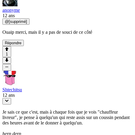
anonyme
12 ans
@
[supprimé]
Ouaip merci, mais il y a pas de souci de ce côté
Répondre
1
Shtechitsu
12 ans
Je sais ce que c'est, mais à chaque fois que je vois "chauffeur
livreur", je pense à quelqu'un qui reste assis sur un coussin pendant
des heures avant de le donner à quelqu'un.
herp derp