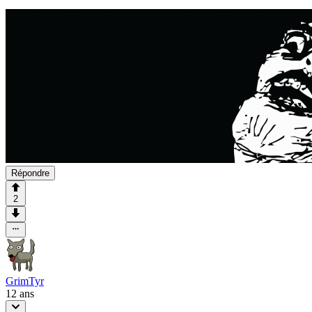
Répondre
2
GrimTyr
12 ans