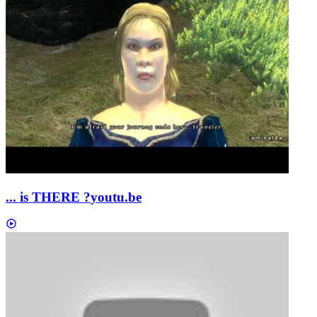
... is THERE ?
youtu.be