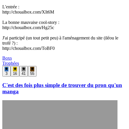
L'entrée :
http://choualbox.com/XIt6M
La bonne mauvaise cool-story :
http://choualbox.com/Hg25c
J'ai participé (un tout petit peu) à l'aménagement du site (iléou le
trofé ?) :
http://choualbox.com/ToBF0
Boxs
Trophées
3
16
41
55
C'est des fois plus simple de trouver du pron qu'un
manga