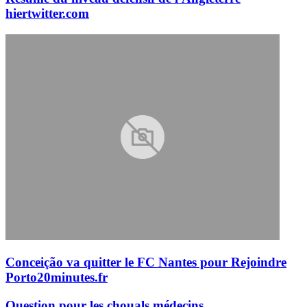
hier
twitter.com
Conceição va quitter le FC Nantes pour Rejoindre
Porto
20minutes.fr
Question pour les chouals médecins