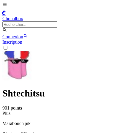
C
Choualbox
Connexion
Inscription
Shtechitsu
901
point
s
Plus
Marabouch'pik