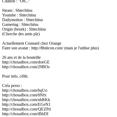
Citation : "Oh..."
Steam : Shtechitsu
Youtube : Shtechitsu
Dailymotion : Shtechitsu
Gamertag : Shtechitsu
Origin (beurk) : Shtechitsu
(Cherche des amis plz)
Actuellement Connard chez Orange
Faire son avatar : http://8biticon.com/ (mais je l'utilise plus)
26 ans et de la bouteille
http://choualbox.com/doeGE
http://choualbox.com/29BOs
Pour info, célib.
Créa perso :
http://choualbox.com/bqUo
http://choualbox.com/0Nfx
http://choualbox.com/ubRKk
http://choualbox.com/EGeN1
http://choualbox.com/QEZPd
http://choualbox.com/iBhDI