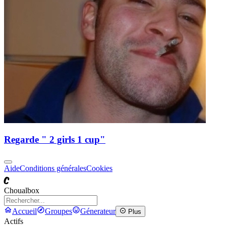
Regarde " 2 girls 1 cup"
Aide
Conditions générales
Cookies
C
Choualbox
Accueil
Groupes
Génerateur
Plus
Actifs