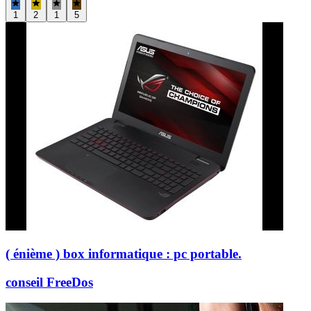
1
2
1
5
( énième ) box informatique : pc portable.
conseil FreeDos