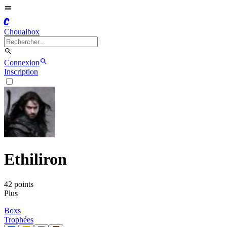
C
Choualbox
Connexion
Inscription
Ethiliron
42
point
s
Plus
Boxs
Trophées