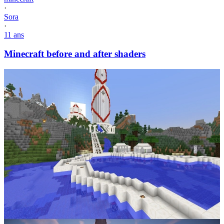
·
Sora
·
11 ans
Minecraft before and after shaders