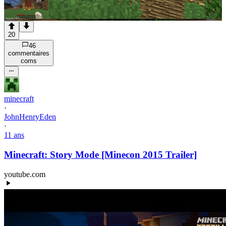
20
46
commentaire
s
com
s
minecraft
·
JohnHenryEden
·
11 ans
Minecraft: Story Mode [Minecon 2015 Trailer]
youtube.com