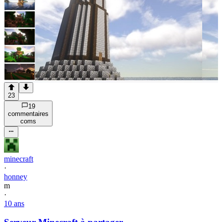
23
19
commentaire
s
com
s
minecraft
·
honney
m
·
10 ans