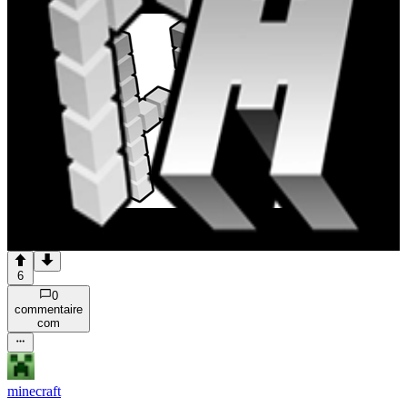
6
0
commentaire
com
minecraft