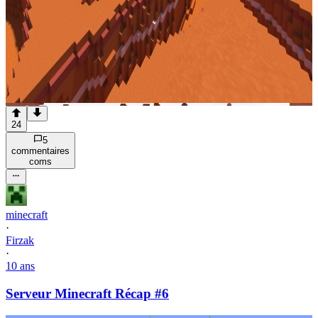
24
5
commentaire
s
com
s
minecraft
·
Firzak
·
10 ans
Serveur Minecraft Récap #6