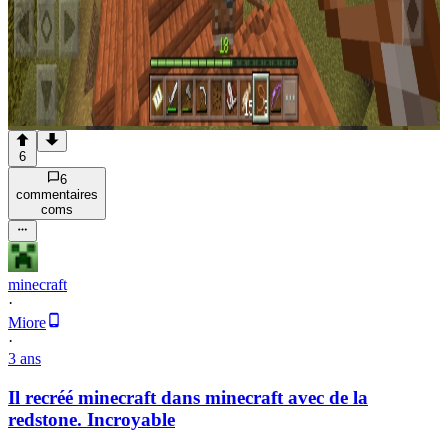
6
6
commentaire
s
com
s
minecraft
·
Miore
·
3 ans
Il recréé minecraft dans minecraft avec de la
redstone. Incroyable