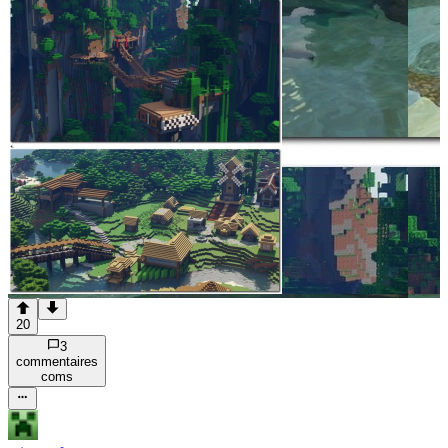
20
3
commentaire
s
com
s