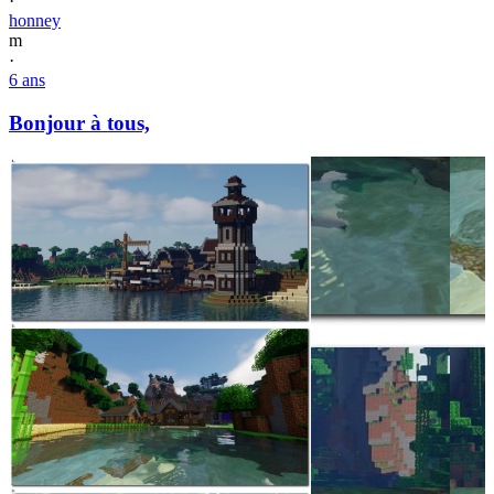
·
honney
m
·
6 ans
Bonjour à tous,