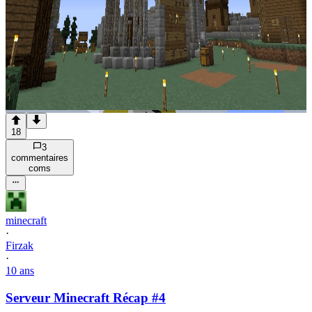
18
3
commentaire
s
com
s
minecraft
·
Firzak
·
10 ans
Serveur Minecraft Récap #4