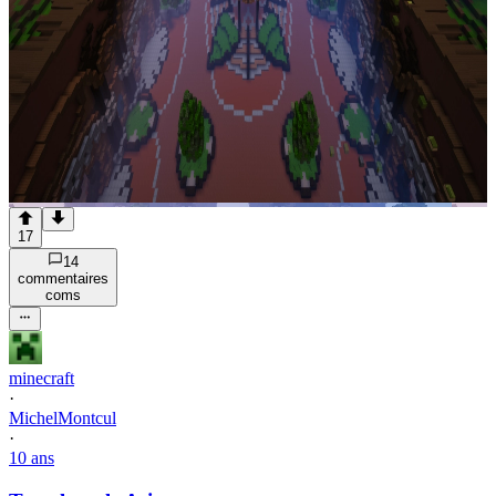
17
14
commentaire
s
com
s
minecraft
·
MichelMontcul
·
10 ans