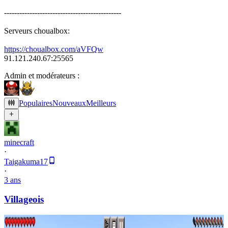
----------------------------------------------
Serveurs choualbox:
https://choualbox.com/aVFQw
91.121.240.67:25565
Admin et modérateurs :
Populaires
Nouveaux
Meilleurs
minecraft
·
Taigakuma17
·
3 ans
Villageois