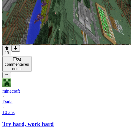
13
24
commentaire
s
com
s
minecraft
·
Dada
·
10 ans
Try hard, work hard