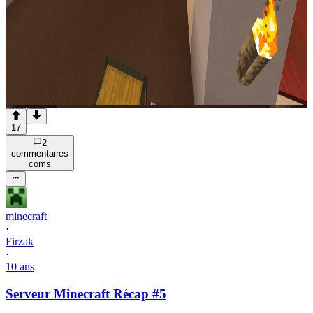
17
2
commentaire
s
com
s
minecraft
·
Firzak
·
10 ans
Serveur Minecraft Récap #5