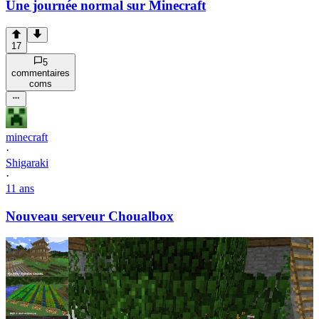
Une journée normal sur Minecraft
17
5
commentaire
s
com
s
minecraft
·
Shigaraki
·
11 ans
Nouveau serveur Choualbox