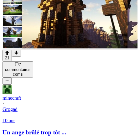
21
7
commentaire
s
com
s
minecraft
·
Grogad
·
10 ans
Un ange brûlé trop tôt ...