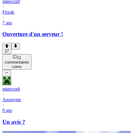
minecraft
·
Firzak
·
7 ans
Ouverture d'un serveur !
17
11
commentaire
s
com
s
minecraft
·
Anonyme
·
9 ans
Un avis ?