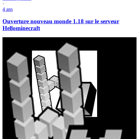
·
4 ans
Ouverture nouveau monde 1.18 sur le serveur
Hellominecraft