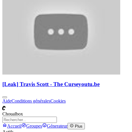
[Leak] Travis Scott - The Curse
youtu.be
Aide
Conditions générales
Cookies
C
Choualbox
Accueil
Groupes
Génerateur
Plus
Actifs