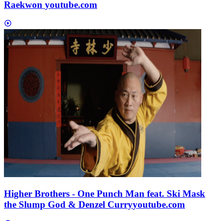
Raekwon
youtube.com
Higher Brothers - One Punch Man feat. Ski Mask
the Slump God & Denzel Curry
youtube.com