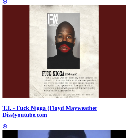
T.I. - Fuck Nigga (Floyd Mayweather
Diss)
youtube.com