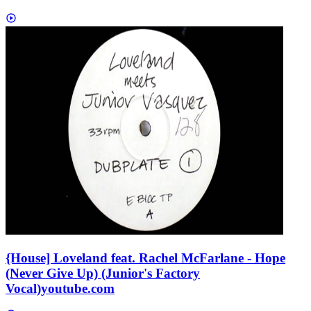
{House] Loveland feat. Rachel McFarlane - Hope
(Never Give Up) (Junior's Factory
Vocal)
youtube.com