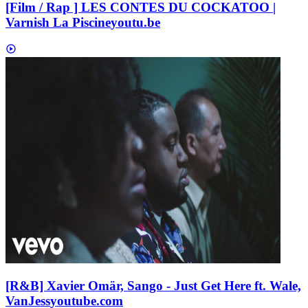
[Film / Rap ] LES CONTES DU COCKATOO |
Varnish La Piscine
youtu.be
[R&B] Xavier Omär, Sango - Just Get Here ft. Wale,
VanJess
youtube.com