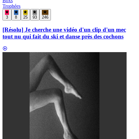
Boxs
Trophées
3
8
25
93
246
[Résolu] Je cherche une vidéo d'un clip d'un mec
tout nu qui fait du ski et danse près des cochons