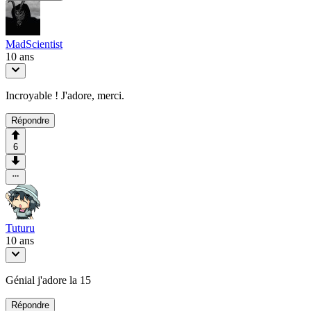
MadScientist
10 ans
Incroyable ! J'adore, merci.
Répondre
6
Tuturu
10 ans
Génial j'adore la 15
Répondre