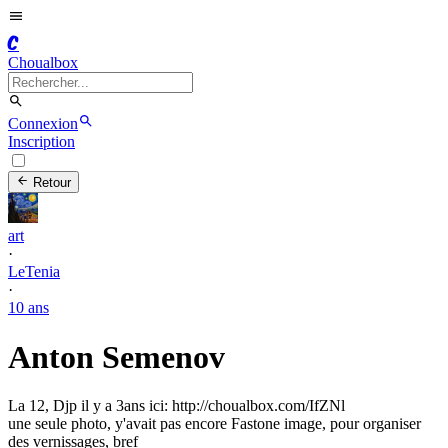
C
Choualbox
Connexion
Inscription
Retour
art
·
LeTenia
·
10 ans
Anton Semenov
La 12, Djp il y a 3ans ici: http://choualbox.com/IfZNl
une seule photo, y'avait pas encore Fastone image, pour organiser
des vernissages, bref