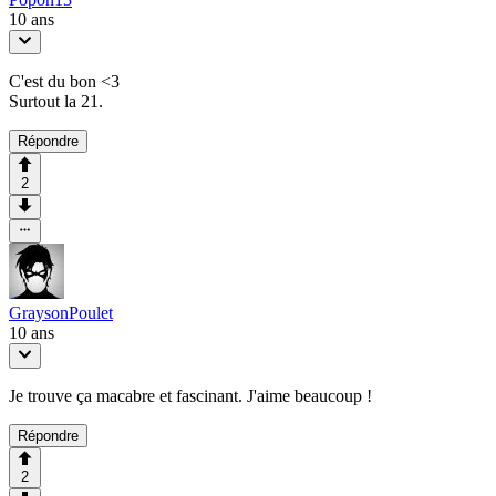
10 ans
C'est du bon <3
Surtout la 21.
Répondre
2
GraysonPoulet
10 ans
Je trouve ça macabre et fascinant. J'aime beaucoup !
Répondre
2