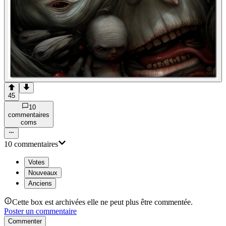
45
10
commentaire
s
com
s
10
commentaire
s
Votes
Nouveaux
Anciens
Cette box est archivées elle ne peut plus être commentée.
Poster un commentaire
Commenter