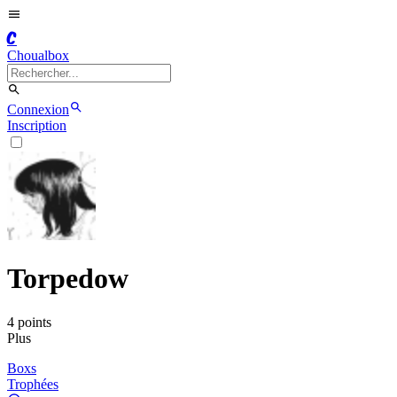
C
Choualbox
Connexion
Inscription
Torpedow
4
point
s
Plus
Boxs
Trophées