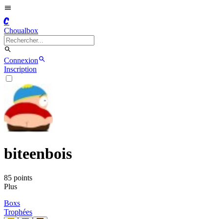
C
Choualbox
Connexion
Inscription
biteenbois
85
point
s
Plus
Boxs
Trophées