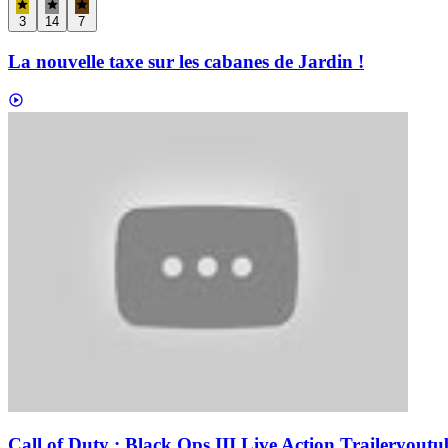
3
14
7
La nouvelle taxe sur les cabanes de Jardin !
Call of Duty : Black Ops III Live Action Trailer
youtu