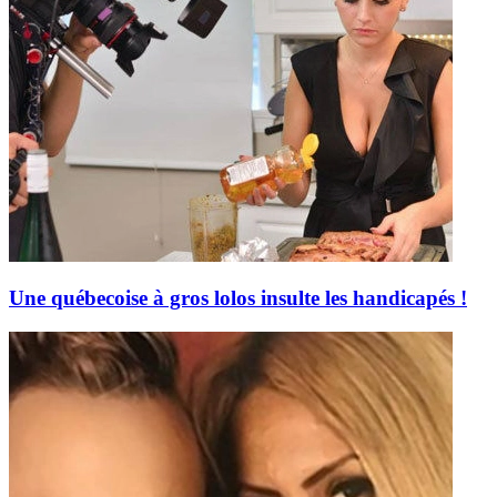
Une québecoise à gros lolos insulte les handicapés !