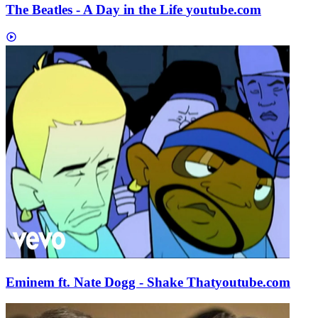
The Beatles - A Day in the Life
youtube.com
Eminem ft. Nate Dogg - Shake That
youtube.com