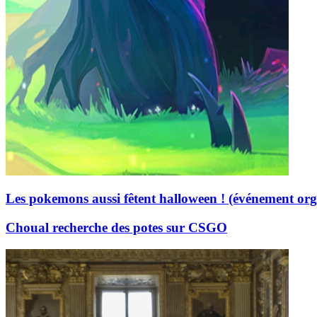
Les pokemons aussi fêtent halloween ! (événement org
Choual recherche des potes sur CSGO