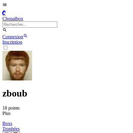
C
Choualbox
Connexion
Inscription
zboub
18
point
s
Plus
Boxs
Trophées