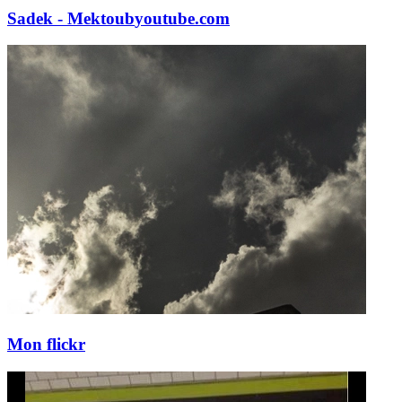
Sadek - Mektoub
youtube.com
Mon flickr