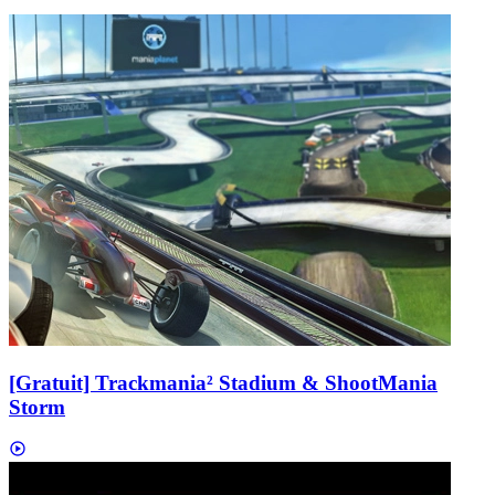
[Gratuit] Trackmania² Stadium & ShootMania
Storm