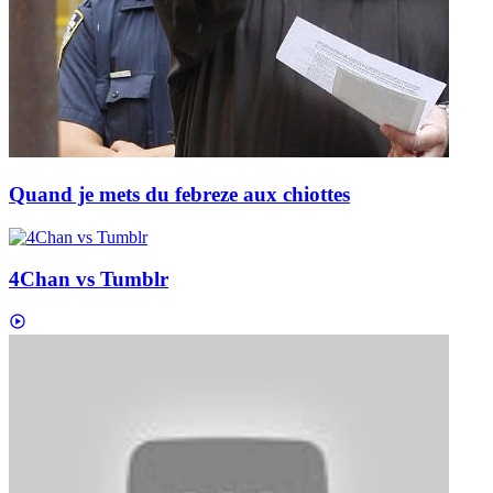
Quand je mets du febreze aux chiottes
4Chan vs Tumblr