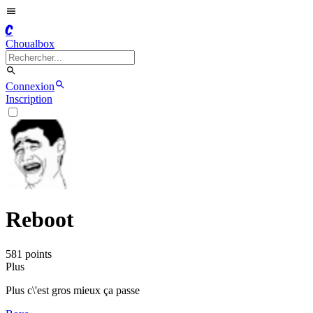
C
Choualbox
Connexion
Inscription
Reboot
581
point
s
Plus
Plus c\'est gros mieux ça passe