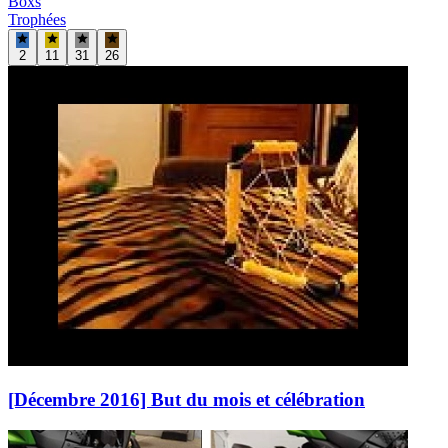
Boxs
Trophées
2
11
31
26
[Décembre 2016] But du mois et célébration