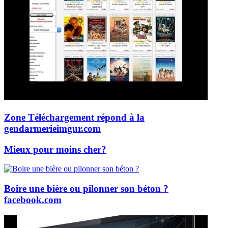
Zone Téléchargement répond à la
gendarmerie
imgur.com
Mieux pour moins cher?
Boire une bière ou pilonner son béton ?
facebook.com