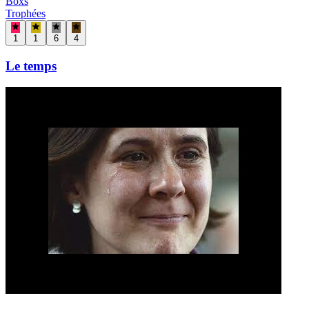
Boxs
Trophées
1
1
6
4
Le temps