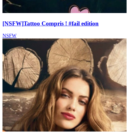
[NSFW]
Tattoo Compris ! #fail edition
NSFW