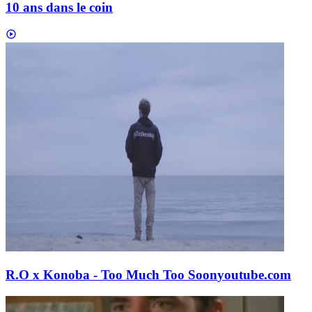
10 ans dans le coin
R.O x Konoba - Too Much Too Soon
youtube.com