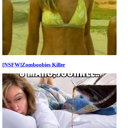
[NSFW]
Zomboobies Killer