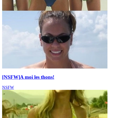
[NSFW]
A moi les thons!
NSFW