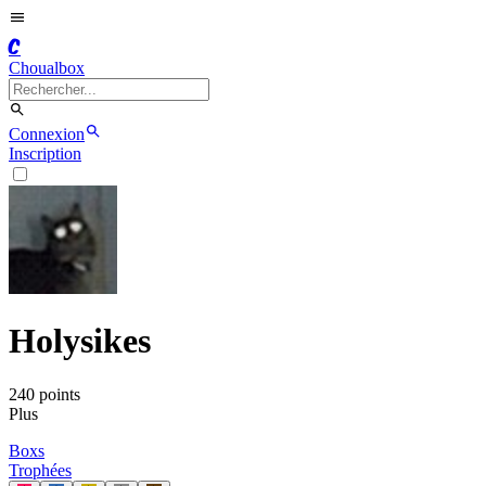
C
Choualbox
Connexion
Inscription
Holysikes
240
point
s
Plus
Boxs
Trophées