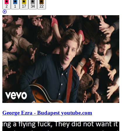
2
1
17
34
22
George Ezra - Budapest
youtube.com