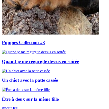
Puppies Collection #3
Quand je me régurgite dessus en soirée
Un chiot avec la patte cassée
Être à deux sur la même fille
SPOILER