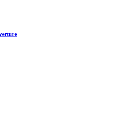
verture