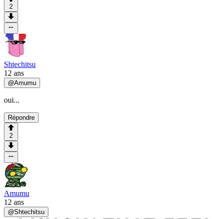
2
Shtechitsu
12 ans
@
Amumu
oui...
Répondre
2
Amumu
12 ans
@
Shtechitsu