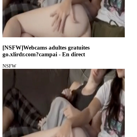
[NSFW]
Webcams adultes gratuites
go.xlirdr.com?campai
- En direct
NSFW