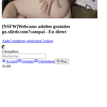
[NSFW]
Webcams adultes gratuites
go.xlirdr.com?campai
- En direct
Aide
Conditions générales
Cookies
C
Choualbox
Accueil
Groupes
Génerateur
Plus
Actifs