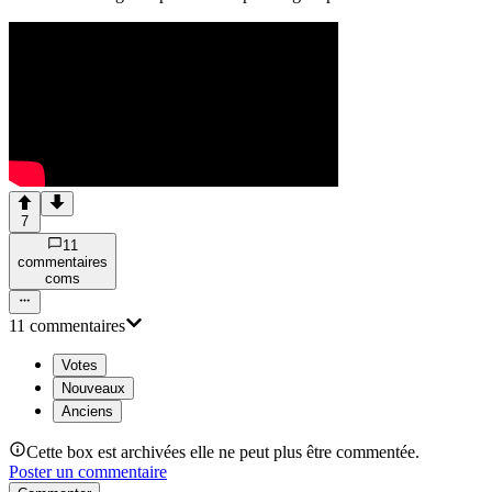
7
11
commentaire
s
com
s
11
commentaire
s
Votes
Nouveaux
Anciens
Cette box est archivées elle ne peut plus être commentée.
Poster un commentaire