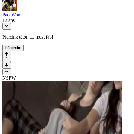
PaceWon
12 ans
Piercing téton......must fap!
Répondre
1
NSFW