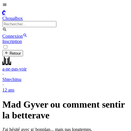
C
Choualbox
Connexion
Inscription
Retour
a-ne-pas-voir
·
Shtechitsu
·
12 ans
Mad Gyver ou comment sentir
la betterave
J'ai hésité avec g/ bonplan... mais pas longtemps.