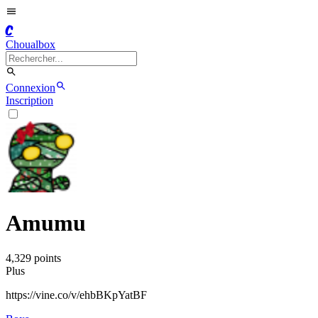
C
Choualbox
Connexion
Inscription
Amumu
4,329
point
s
Plus
https://vine.co/v/ehbBKpYatBF