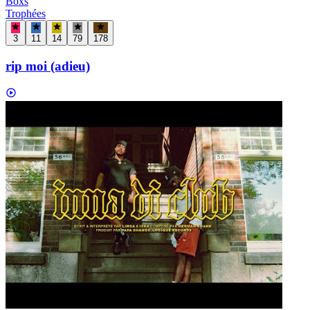
Boxs
Trophées
3
11
14
79
178
rip moi (adieu)