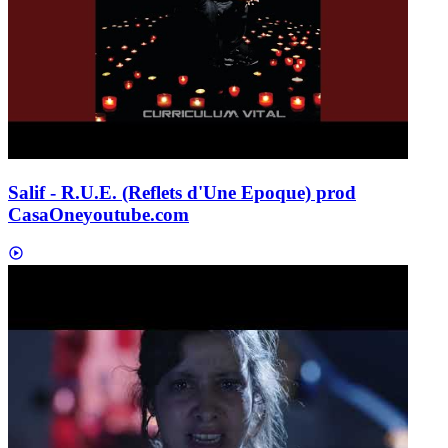
Salif - R.U.E. (Reflets d'Une Epoque) prod
CasaOne
youtube.com