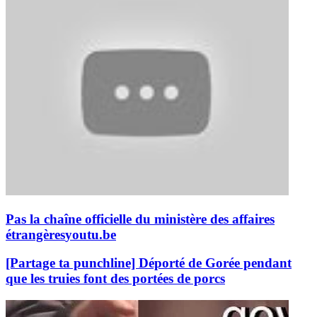
Pas la chaîne officielle du ministère des affaires
étrangères
youtu.be
[Partage ta punchline] Déporté de Gorée pendant
que les truies font des portées de porcs