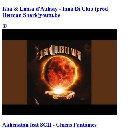
Isha & Limsa d'Aulnay - Inna Di Club (prod
Herman Shark)
youtu.be
Akhenaton feat SCH - Chiens Fantômes