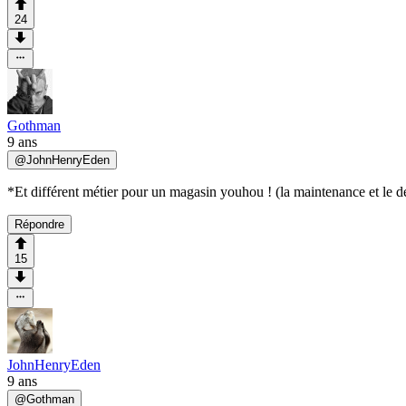
24
Gothman
9 ans
@
JohnHenryEden
*Et différent métier pour un magasin youhou ! (la maintenance et le dé
Répondre
15
JohnHenryEden
9 ans
@
Gothman