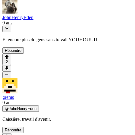
JohnHenryEden
9 ans
Et encore plus de gens sans travail YOUHOUUU
Répondre
2
grems
9 ans
@
JohnHenryEden
Caissière, travail d'avenir.
Répondre