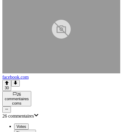
facebook.com
30
26
commentaire
s
com
s
26
commentaire
s
Votes