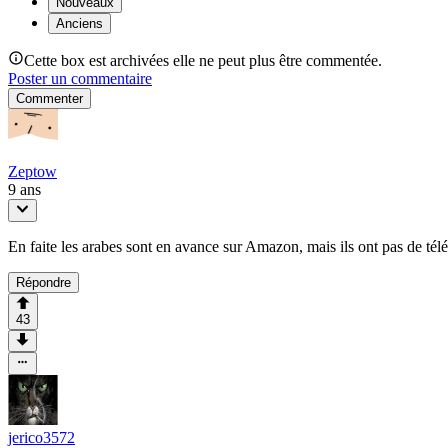
Nouveaux
Anciens
Cette box est archivées elle ne peut plus être commentée.
Poster un commentaire
Commenter
Zeptow
9 ans
En faite les arabes sont en avance sur Amazon, mais ils ont pas de télé
Répondre
43
jerico3572