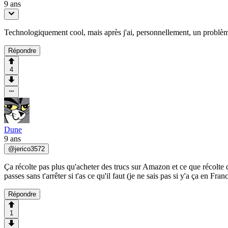
9 ans
Technologiquement cool, mais après j'ai, personnellement, un problème a
Répondre
4
Dune
9 ans
@
jerico3572
Ça récolte pas plus qu'acheter des trucs sur Amazon et ce que récolte 
passes sans t'arrêter si t'as ce qu'il faut (je ne sais pas si y'a ça en Fran
Répondre
1