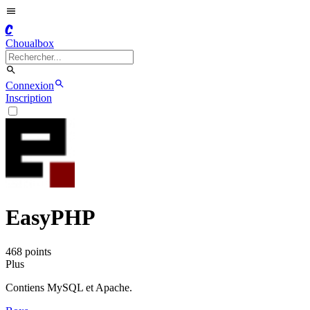
C
Choualbox
Connexion
Inscription
EasyPHP
468
point
s
Plus
Contiens MySQL et Apache.