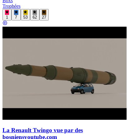
Boxs
Trophées
1
7
53
62
27
La Renault Twingo vue par des
bosniens
youtube.com