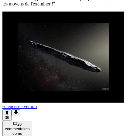
les moyens de l'examiner !"
sciencesetavenir.fr
36
28
commentaire
s
com
s