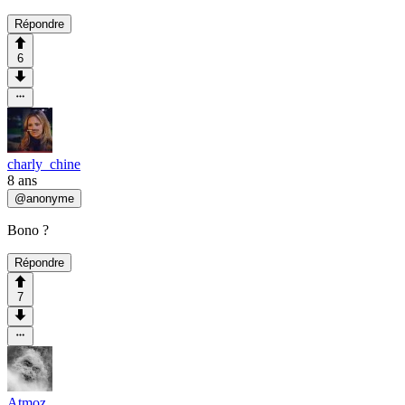
Répondre
6
charly_chine
8 ans
@
anonyme
Bono ?
Répondre
7
Atmoz