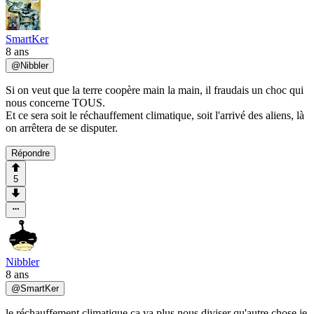
SmartKer
8 ans
@
Nibbler
Si on veut que la terre coopère main la main, il fraudais un choc qui
nous concerne TOUS.
Et ce sera soit le réchauffement climatique, soit l'arrivé des aliens, là
on arrêtera de se disputer.
Répondre
5
Nibbler
8 ans
@
SmartKer
le réchauffement climatique ça va plus nous diviser qu'autre chose je