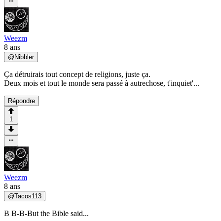
Weezm
8 ans
@
Nibbler
Ça détruirais tout concept de religions, juste ça.
Deux mois et tout le monde sera passé à autrechose, t'inquiet'...
Répondre
1
Weezm
8 ans
@
Tacos113
B B-B-But the Bible said...