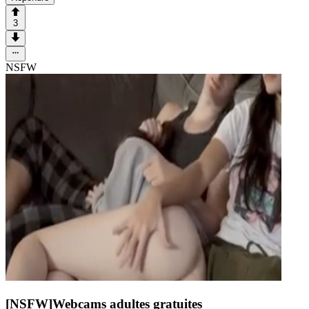
3
NSFW
[NSFW]
Webcams adultes gratuites