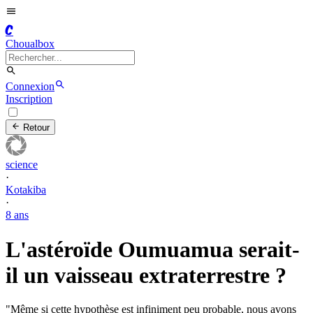
C
Choualbox
Connexion
Inscription
Retour
science
·
Kotakiba
·
8 ans
L'astéroïde Oumuamua serait-
il un vaisseau extraterrestre ?
"Même si cette hypothèse est infiniment peu probable, nous avons