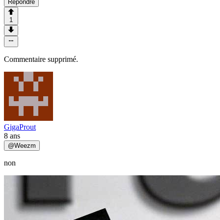
Répondre
1
Commentaire supprimé.
GigaProut
8 ans
@
Weezm
non