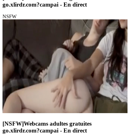
go.xlirdr.com?campai
- En direct
NSFW
[NSFW]
Webcams adultes gratuites
go.xlirdr.com?campai
- En direct