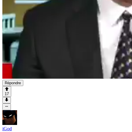
Répondre
17
iGod