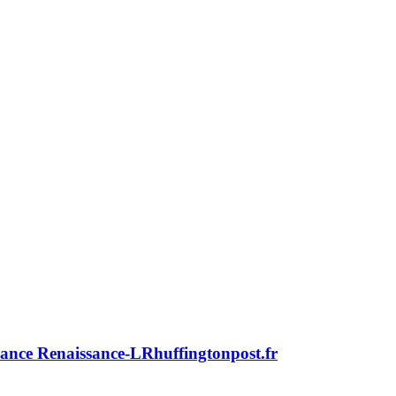
lliance Renaissance-LR
huffingtonpost.fr