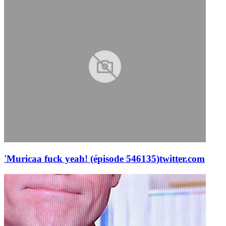
'Muricaa fuck yeah! (épisode 546135)
twitter.com