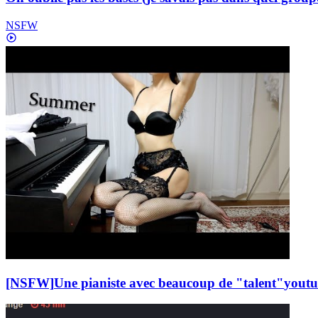
NSFW
[NSFW]
Une pianiste avec beaucoup de "talent"
yout