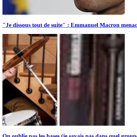
"Je dissous tout de suite" : Emmanuel Macron menace l
On oublie pas les bases (je savais pas dans quel group