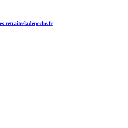
s retraites
ladepeche.fr