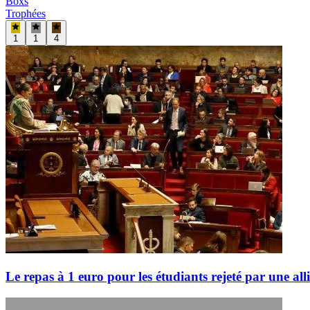
Boxs
Trophées
1
1
4
Le repas à 1 euro pour les étudiants rejeté par une a