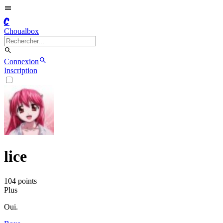
C
Choualbox
Connexion
Inscription
lice
104
point
s
Plus
Oui.