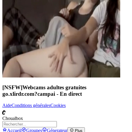
[NSFW]
Webcams adultes gratuites
go.xlirdr.com?campai
- En direct
Aide
Conditions générales
Cookies
C
Choualbox
Accueil
Groupes
Génerateur
Plus