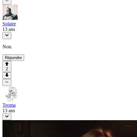
Solaire
13 ans
Non.
Répondre
2
Teoma
13 ans