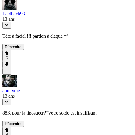
Laidback93
13 ans
Tête à facial !!! pardon à claque =/
Répondre
6
anonyme
13 ans
88K pour la liposucer?"Votre solde est insuffisant"
Répondre
4