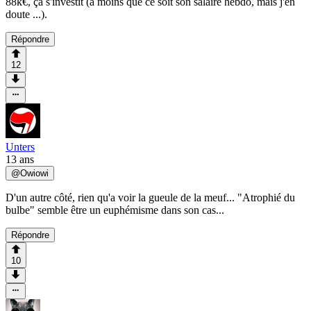
88k€, ça s'investit (à moins que ce soit son salaire hebdo, mais j'en
doute ...).
Répondre
12
Unters
13 ans
@
Owiowi
D'un autre côté, rien qu'a voir la gueule de la meuf... "Atrophié du
bulbe" semble être un euphémisme dans son cas...
Répondre
10