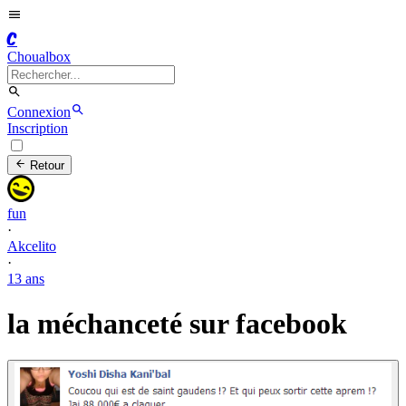
C
Choualbox
Connexion
Inscription
Retour
fun
·
Akcelito
·
13 ans
la méchanceté sur facebook