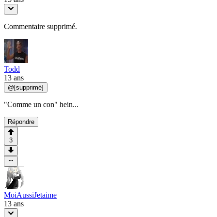
Commentaire supprimé.
Todd
13 ans
@
[supprimé]
"Comme un con" hein...
Répondre
3
MoiAussiJetaime
13 ans