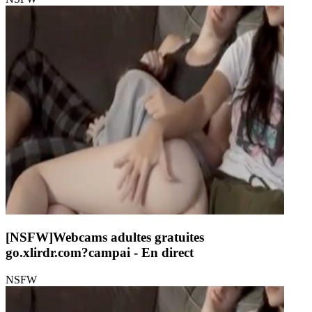
[NSFW]
Webcams adultes gratuites
go.xlirdr.com?campai
- En direct
NSFW