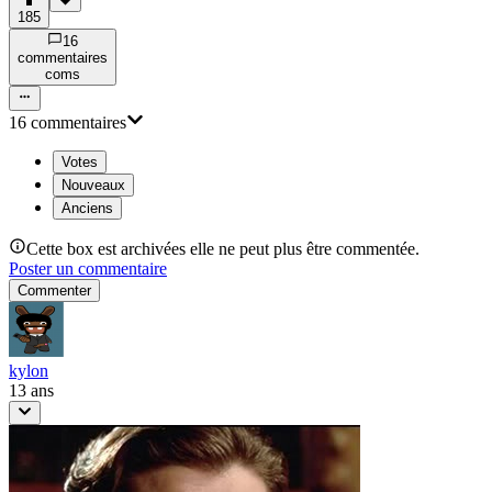
185
16
commentaire
s
com
s
16
commentaire
s
Votes
Nouveaux
Anciens
Cette box est archivées elle ne peut plus être commentée.
Poster un commentaire
Commenter
kylon
13 ans