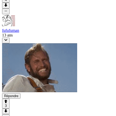
fufufuman
13 ans
Répondre
3