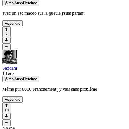
@
MoiAussiJetaime
avec un sac macdo sur la gueule j'suis partant
Répondre
2
Saddam
13 ans
@
MoiAussiJetaime
Même pur 8000 Franchement j'y vais sans problème
Répondre
10
NSFW