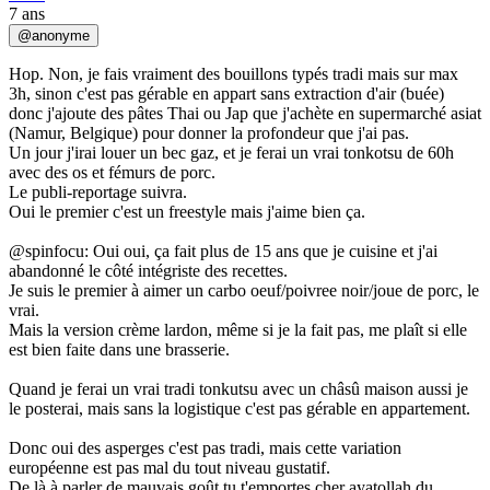
7 ans
@
anonyme
Hop. Non, je fais vraiment des bouillons typés tradi mais sur max
3h, sinon c'est pas gérable en appart sans extraction d'air (buée)
donc j'ajoute des pâtes Thai ou Jap que j'achète en supermarché asiat
(Namur, Belgique) pour donner la profondeur que j'ai pas.
Un jour j'irai louer un bec gaz, et je ferai un vrai tonkotsu de 60h
avec des os et fémurs de porc.
Le publi-reportage suivra.
Oui le premier c'est un freestyle mais j'aime bien ça.
@spinfocu: Oui oui, ça fait plus de 15 ans que je cuisine et j'ai
abandonné le côté intégriste des recettes.
Je suis le premier à aimer un carbo oeuf/poivree noir/joue de porc, le
vrai.
Mais la version crème lardon, même si je la fait pas, me plaît si elle
est bien faite dans une brasserie.
Quand je ferai un vrai tradi tonkutsu avec un châsû maison aussi je
le posterai, mais sans la logistique c'est pas gérable en appartement.
Donc oui des asperges c'est pas tradi, mais cette variation
européenne est pas mal du tout niveau gustatif.
De là à parler de mauvais goût tu t'emportes cher ayatollah du