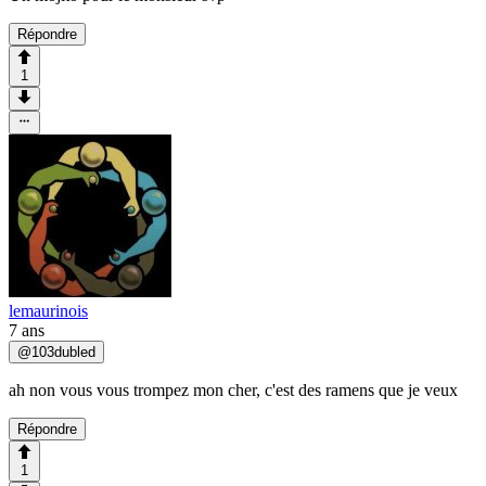
Répondre
1
lemaurinois
7 ans
@
103dubled
ah non vous vous trompez mon cher, c'est des ramens que je veux
Répondre
1