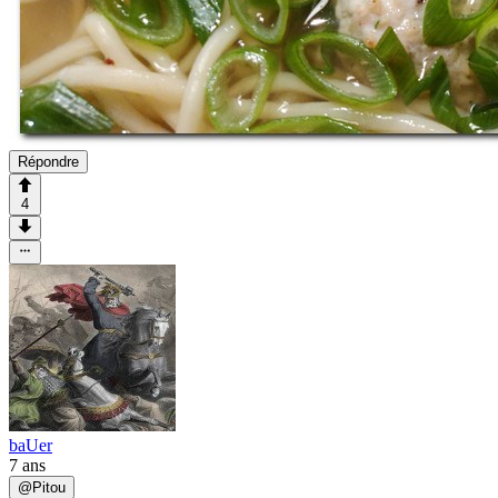
Répondre
4
baUer
7 ans
@
Pitou