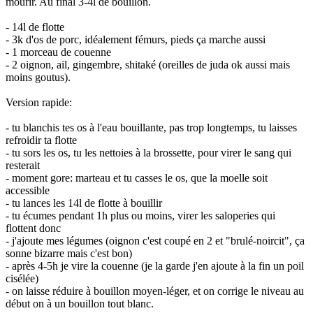
mourir. Au final 3-4l de bouillon.
- 14l de flotte
- 3k d'os de porc, idéalement fémurs, pieds ça marche aussi
- 1 morceau de couenne
- 2 oignon, ail, gingembre, shitaké (oreilles de juda ok aussi mais
moins goutus).
Version rapide:
- tu blanchis tes os à l'eau bouillante, pas trop longtemps, tu laisses
refroidir ta flotte
- tu sors les os, tu les nettoies à la brossette, pour virer le sang qui
resterait
- moment gore: marteau et tu casses le os, que la moelle soit
accessible
- tu lances les 14l de flotte à bouillir
- tu écumes pendant 1h plus ou moins, virer les saloperies qui
flottent donc
- j'ajoute mes légumes (oignon c'est coupé en 2 et "brulé-noircit", ça
sonne bizarre mais c'est bon)
- après 4-5h je vire la couenne (je la garde j'en ajoute à la fin un poil
cisélée)
- on laisse réduire à bouillon moyen-léger, et on corrige le niveau au
début on à un bouillon tout blanc.