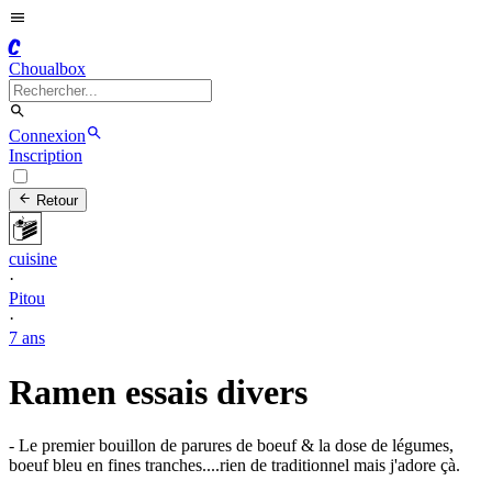
C
Choualbox
Connexion
Inscription
Retour
cuisine
·
Pitou
·
7 ans
Ramen essais divers
- Le premier bouillon de parures de boeuf & la dose de légumes,
boeuf bleu en fines tranches....rien de traditionnel mais j'adore çà.