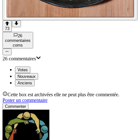
73
26
commentaire
s
com
s
26
commentaire
s
Votes
Nouveaux
Anciens
Cette box est archivées elle ne peut plus être commentée.
Poster un commentaire
Commenter