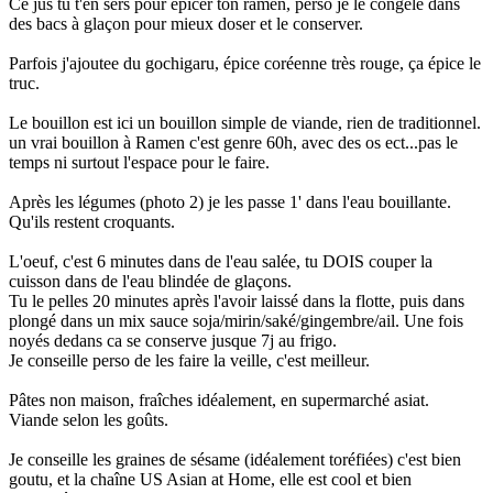
Ce jus tu t'en sers pour épicer ton ramen, perso je le congèle dans
des bacs à glaçon pour mieux doser et le conserver.
Parfois j'ajoutee du gochigaru, épice coréenne très rouge, ça épice le
truc.
Le bouillon est ici un bouillon simple de viande, rien de traditionnel.
un vrai bouillon à Ramen c'est genre 60h, avec des os ect...pas le
temps ni surtout l'espace pour le faire.
Après les légumes (photo 2) je les passe 1' dans l'eau bouillante.
Qu'ils restent croquants.
L'oeuf, c'est 6 minutes dans de l'eau salée, tu DOIS couper la
cuisson dans de l'eau blindée de glaçons.
Tu le pelles 20 minutes après l'avoir laissé dans la flotte, puis dans
plongé dans un mix sauce soja/mirin/saké/gingembre/ail. Une fois
noyés dedans ca se conserve jusque 7j au frigo.
Je conseille perso de les faire la veille, c'est meilleur.
Pâtes non maison, fraîches idéalement, en supermarché asiat.
Viande selon les goûts.
Je conseille les graines de sésame (idéalement toréfiées) c'est bien
goutu, et la chaîne US Asian at Home, elle est cool et bien