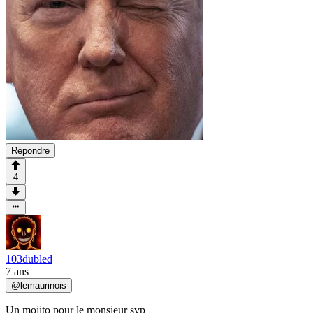
Répondre
4
103dubled
7 ans
@
lemaurinois
Un mojito pour le monsieur svp