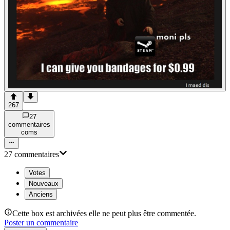
267
27
commentaire
s
com
s
27
commentaire
s
Votes
Nouveaux
Anciens
Cette box est archivées elle ne peut plus être commentée.
Poster un commentaire