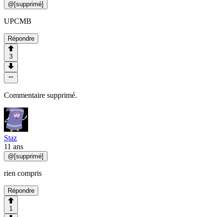
@
[supprimé]
UPCMB
Répondre
3
Commentaire supprimé.
Staz
11 ans
@
[supprimé]
rien compris
Répondre
1