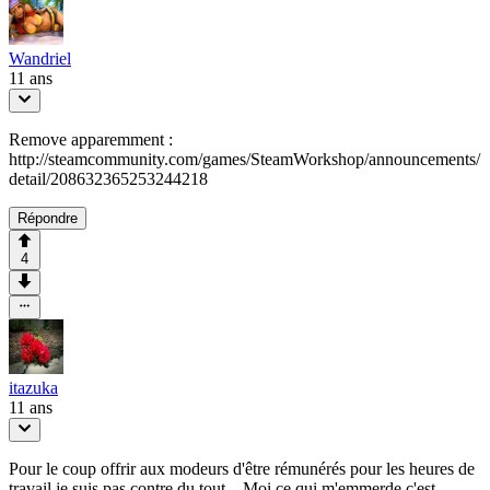
Wandriel
11 ans
Remove apparemment :
http://steamcommunity.com/games/SteamWorkshop/announcements/
detail/208632365253244218
Répondre
4
itazuka
11 ans
Pour le coup offrir aux modeurs d'être rémunérés pour les heures de
travail je suis pas contre du tout... Moi ce qui m'emmerde c'est