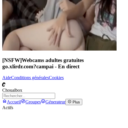
[NSFW]
Webcams adultes gratuites
go.xlirdr.com?campai
- En direct
Aide
Conditions générales
Cookies
C
Choualbox
Accueil
Groupes
Génerateur
Plus
Actifs