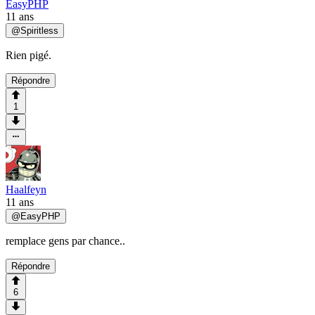
EasyPHP
11 ans
@
Spiritless
Rien pigé.
Répondre
1
Haalfeyn
11 ans
@
EasyPHP
remplace gens par chance..
Répondre
6