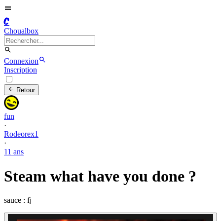
C
Choualbox
Connexion
Inscription
Retour
fun
·
Rodeorex1
·
11 ans
Steam what have you done ?
sauce : fj