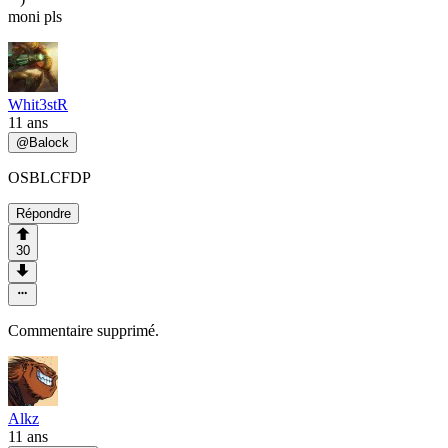
moni pls
Whit3stR
11 ans
@
Balock
OSBLCFDP
Répondre
30
Commentaire supprimé.
Alkz
11 ans