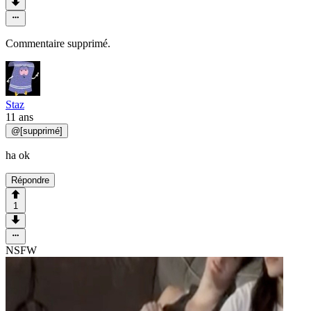
Commentaire supprimé.
Staz
11 ans
@
[supprimé]
ha ok
Répondre
1
NSFW