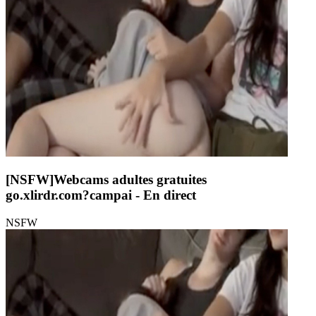
[NSFW]
Webcams adultes gratuites
go.xlirdr.com?campai
- En direct
NSFW