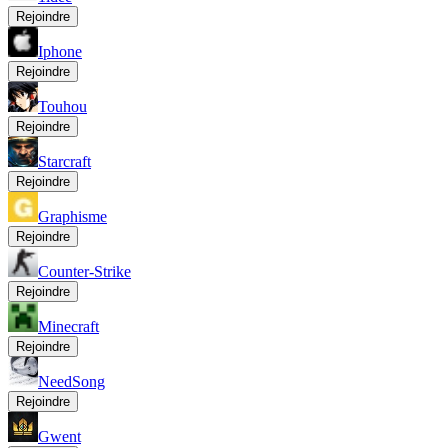
Rejoindre
Iphone
Rejoindre
Touhou
Rejoindre
Starcraft
Rejoindre
Graphisme
Rejoindre
Counter-Strike
Rejoindre
Minecraft
Rejoindre
NeedSong
Rejoindre
Gwent