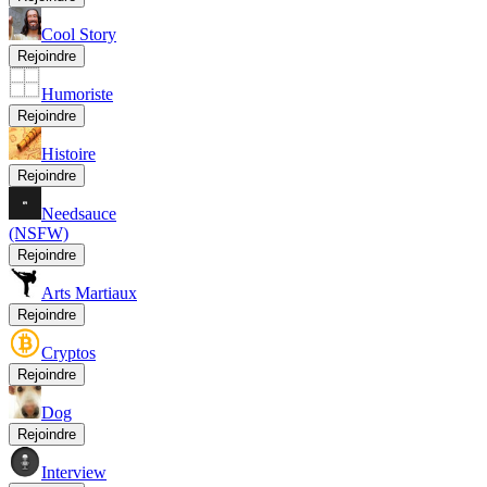
Cool Story
Rejoindre
Humoriste
Rejoindre
Histoire
Rejoindre
Needsauce
(NSFW)
Rejoindre
Arts Martiaux
Rejoindre
Cryptos
Rejoindre
Dog
Rejoindre
Interview