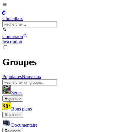
C
Choualbox
Connexion
Inscription
Groupes
Populaires
Nouveaux
Séries
Rejoindre
Bons plans
Rejoindre
Documentaire
Rejoindre