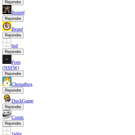
Rejoindre
Bourré
Rejoindre
Beauf
Rejoindre
bof
Rejoindre
Porn
(NSFW)
Rejoindre
Choualbox
Rejoindre
DuckGame
Rejoindre
Comic
Rejoindre
1idée