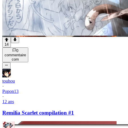
14
0
commentaire
com
touhou
·
Popon13
·
12 ans
Remilia Scarlet compilation #1