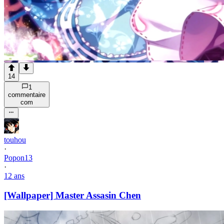
14
1
commentaire
com
touhou
·
Popon13
·
12 ans
[Wallpaper] Master Assasin Chen