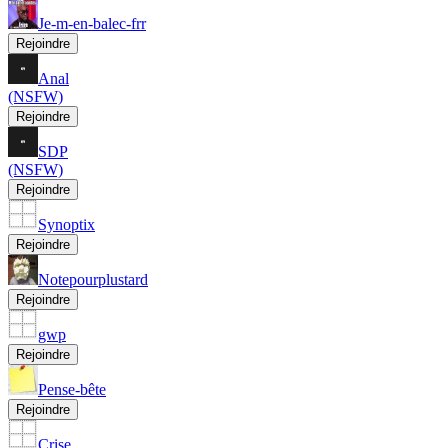
Je-m-en-balec-frr
Rejoindre
Anal
(NSFW)
Rejoindre
SDP
(NSFW)
Rejoindre
Synoptix
Rejoindre
Notepourplustard
Rejoindre
gwp
Rejoindre
Pense-bête
Rejoindre
Crise