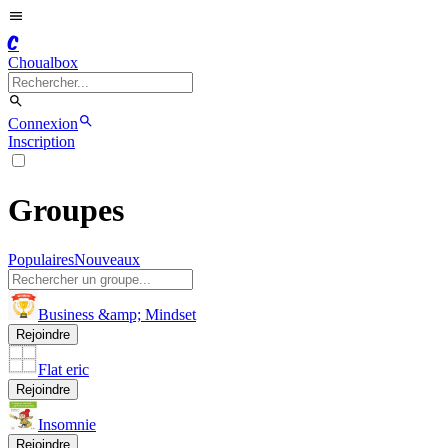
C
Choualbox
Connexion
Inscription
Groupes
Populaires
Nouveaux
Business &amp; Mindset
Rejoindre
Flat eric
Rejoindre
Insomnie
Rejoindre